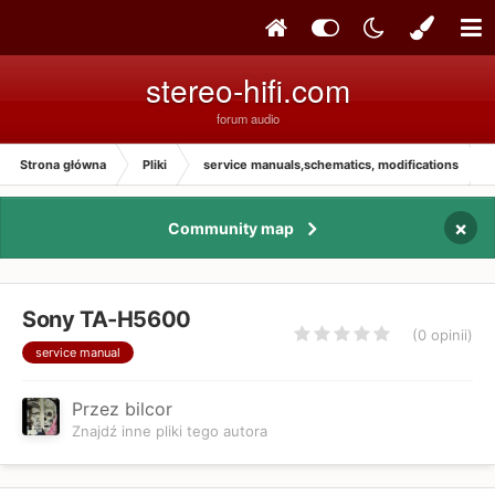
stereo-hifi.com
forum audio
Strona główna
Pliki
service manuals,schematics, modifications
×
Community map
Sony TA-H5600
(0 opinii)
service manual
Przez bilcor
Znajdź inne pliki tego autora