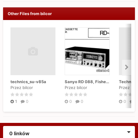
Other Files from bilcor
technics_su-v85a
Sanyo RD 088, Fisher RD 4150
Technics
Przez bilcor
Przez bilcor
Przez bilc
1
0
0
0
0
0
0 linków