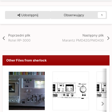
Udostępnij
Obserwujący
1
Poprzedni plik
Następny plik
Rotel RP-3000
Marantz PMD420/PMD430
Other Files from sherlock