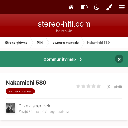
stereo-hifi.com
forum audio
Strona główna
Pliki
owner's manuals
Nakamichi 580
×
Community map
Nakamichi 580
(0 opinii)
owners manual
Przez sherlock
Znajdź inne pliki tego autora