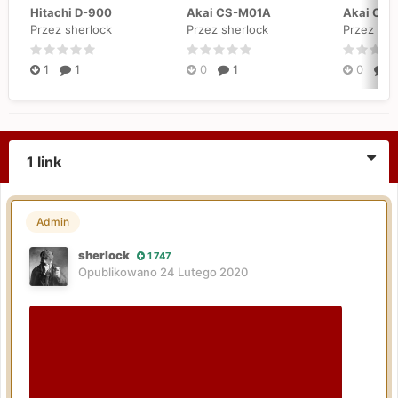
Hitachi D-900
Akai CS-M01A
Akai CS
Przez sherlock
Przez sherlock
Przez she
1
1
0
1
0
1
1 link
Admin
sherlock
1 747
Opublikowano
24 Lutego 2020