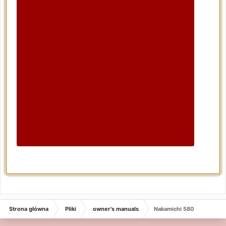
Strona główna
Pliki
owner's manuals
Nakamichi 580