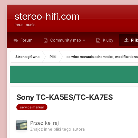
stereo-hifi.com
forum audio
Forum
Community map
Kluby
Plik
Strona główna
Pliki
service manuals,schematics, modifications
Sony TC-KA5ES/TC-KA7ES
service manual
Przez ke_raj
Znajdź inne pliki tego autora