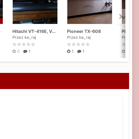
D
Hitachi VT-416E, VT-400E, VT-410E
Pioneer TX-608
Przez ke_raj
Przez ke_raj
Przez ke
0
1
1
1
0