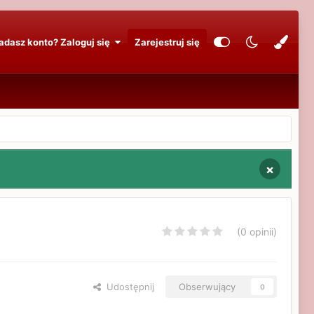
adasz konto? Zaloguj się
Zarejestruj się
×
(0 opinii)
Udostępnij
Obserwujący
0