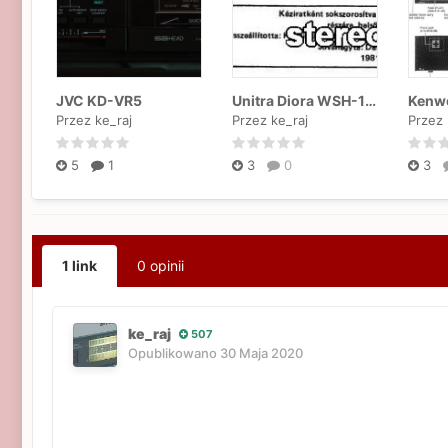
JVC KD-VR5
Unitra Diora WSH-110, WSH-111, WSH-402 "Kleopatra 2"
Przez ke_raj
Przez ke_raj
Przez 
5
1
3
0
3
1 link
0 opinii
ke_raj
507
Opublikowano
30 Maja 2020