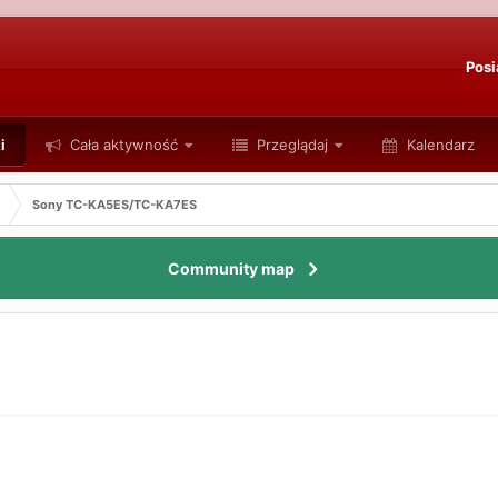
Posi
i
Cała aktywność
Przeglądaj
Kalendarz
Sony TC-KA5ES/TC-KA7ES
Community map