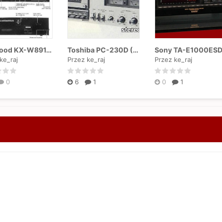
Kenwood KX-W891, KX-W6030
Toshiba PC-230D (PC-335)
Sony TA-E1000ES
ke_raj
Przez ke_raj
Przez ke_raj
0
6
1
0
1