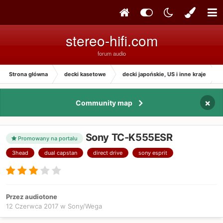
stereo-hifi.com
forum audio
Strona główna
decki kasetowe
decki japońskie, US i inne kraje
×
Community map
Sony TC-K555ESR
Promowany na portalu
3head
dual capstan
direct drive
sony esprit
Przez audiotone
12 Czerwca 2017
w
Sony/Wega