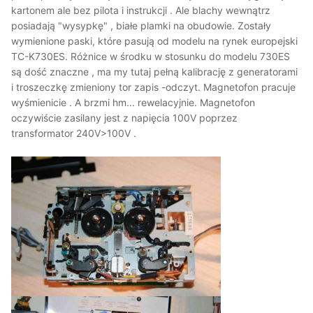
kartonem ale bez pilota i instrukcji . Ale blachy wewnątrz
posiadają "wysypkę" , białe plamki na obudowie. Zostały
wymienione paski, które pasują od modelu na rynek europejski
TC-K730ES. Różnice w środku w stosunku do modelu 730ES
są dość znaczne , ma my tutaj pełną kalibrację z generatorami
i troszeczkę zmieniony tor zapis -odczyt. Magnetofon pracuje
wyśmienicie . A brzmi hm... rewelacyjnie. Magnetofon
oczywiście zasilany jest z napięcia 100V poprzez
transformator 240V>100V .