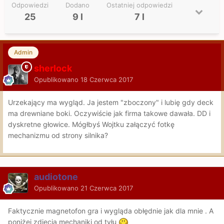
Odpowiedzi
Dodano
Ostatniej odpowiedzi
25
9 l
7 l
Admin
sherlock
Opublikowano
18 Czerwca 2017
Urzekający ma wygląd. Ja jestem "zboczony" i lubię gdy deck
ma drewniane boki. Oczywiście jak firma takowe dawała. DD i
dyskretne głowice. Mógłbyś Wojtku załączyć fotkę
mechanizmu od strony silnika?
audiotone
Opublikowano
21 Czerwca 2017
Faktycznie magnetofon gra i wygląda obłędnie jak dla mnie . A
poniżej zdjęcia mechaniki od tyłu