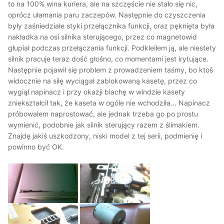
to na 100% wina kuriera, ale na szczęście nie stało się nic,
oprócz ułamania paru zaczepów. Następnie do czyszczenia
były zaśniedziałe styki przełącznika funkcji, oraz pęknięta była
nakładka na osi silnika sterującego, przez co magnetowid
głupiał podczas przełączania funkcji. Podkleiłem ją, ale niestety
silnik pracuje teraz dość głośno, co momentami jest irytujące.
Następnie pojawił się problem z prowadzeniem taśmy, bo ktoś
widocznie na siłę wyciągał zablokowaną kasetę, przez co
wygiął napinacz i przy okazji blachę w windzie kasety
zniekształcił tak, że kaseta w ogóle nie wchodziła... Napinacz
próbowałem naprostować, ale jednak trzeba go po prostu
wymienić, podobnie jak silnik sterujący razem z ślimakiem.
Znajdę jakiś uszkodzony, niski model z tej serii, podmienię i
powinno być OK.