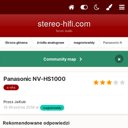
stereo-hifi.com
forum audio
Strona główna
źródła analogowe
magnetowidy
Panasonic NV-
×
Community map
Panasonic NV-HS1000
s-vhs
Przez JaKub
19 Września 2018
w
magnetowidy
Rekomendowane odpowiedzi