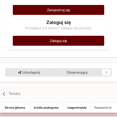
Zarejestruj się
Zaloguj się
Posiadasz już konto? Zaloguj się poniżej.
Zaloguj się
Udostępnij
Obserwujący
1
Tematy
Strona główna
źródła analogowe
magnetowidy
Panasonic NV-