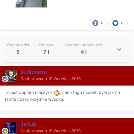
2
2
Odpowiedzi
Dodano
Ostatniej odpowiedzi
5
7 l
4 l
audiotone
Opublikowano
19 Września 2018
To jest dopiero maszyna
, cena tego modelu była jak na
tamte czasy obłędnie wysoka.
JaKub
Opublikowano
19 Września 2018