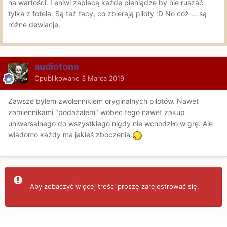
na wartości. Leniwi zapłacą każde pieniądze by nie ruszać
tyłka z fotela. Są też tacy, co zbierają piloty :D No cóż ... są
różne dewiacje.
audiotone
Opublikowano
3 Marca 2019
Zawsze byłem zwolennikiem oryginalnych pilotów. Nawet
zamiennikami "podażałem" wobec tego nawet zakup
uniwersalnego do wszystkiego nigdy nie wchodziło w grę. Ale
wiadomo każdy ma jakieś zboczenia.
Aby zobaczyć więcej treści proszę zarejestrować się.