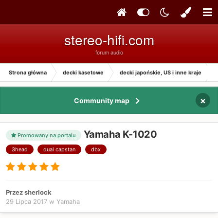
stereo-hifi.com
forum audio
Strona główna
decki kasetowe
decki japońskie, US i inne kraje
×
Community map
Yamaha K-1020
Promowany na portalu
3head
dual capstan
dbx
Przez sherlock
29 Lipca 2017
w
Yamaha