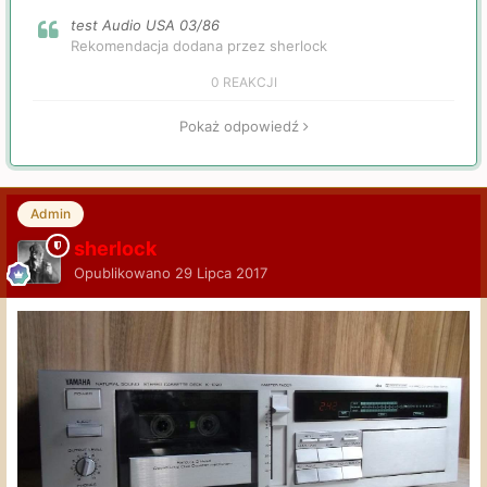
test Audio USA 03/86
Rekomendacja dodana przez sherlock
0 REAKCJI
Pokaż odpowiedź
Admin
sherlock
Opublikowano
29 Lipca 2017