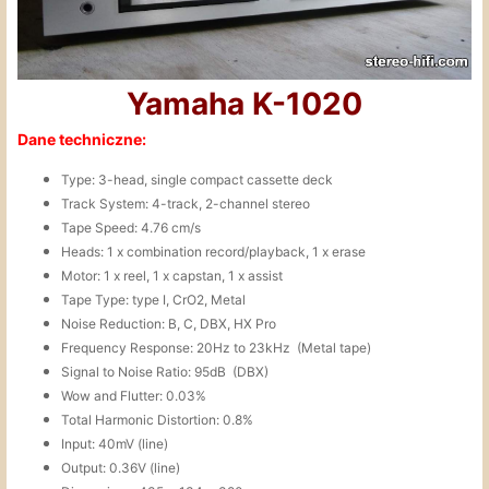
Yamaha K-1020
Dane techniczne:
Type: 3-head, single compact cassette deck
Track System: 4-track, 2-channel stereo
Tape Speed: 4.76 cm/s
Heads: 1 x combination record/playback, 1 x erase
Motor: 1 x reel, 1 x capstan, 1 x assist
Tape Type: type I, CrO2, Metal
Noise Reduction: B, C, DBX, HX Pro
Frequency Response: 20Hz to 23kHz (Metal tape)
Signal to Noise Ratio: 95dB (DBX)
Wow and Flutter: 0.03%
Total Harmonic Distortion: 0.8%
Input: 40mV (line)
Output: 0.36V (line)