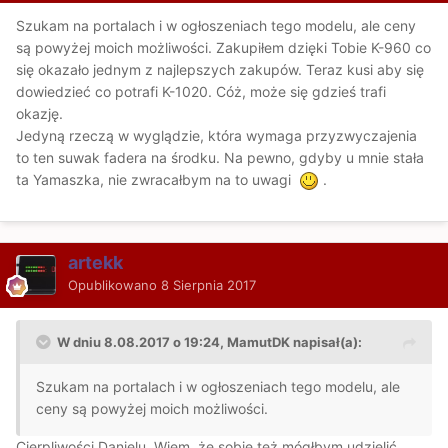
Szukam na portalach i w ogłoszeniach tego modelu, ale ceny
są powyżej moich możliwości. Zakupiłem dzięki Tobie K-960 co
się okazało jednym z najlepszych zakupów. Teraz kusi aby się
dowiedzieć co potrafi K-1020. Cóż, może się gdzieś trafi
okazję.
Jedyną rzeczą w wyglądzie, która wymaga przyzwyczajenia
to ten suwak fadera na środku. Na pewno, gdyby u mnie stała
ta Yamaszka, nie zwracałbym na to uwagi
.
artekk
Opublikowano
8 Sierpnia 2017
W dniu 8.08.2017 o 19:24, MamutDK napisał(a):
Szukam na portalach i w ogłoszeniach tego modelu, ale
ceny są powyżej moich możliwości.
Cierpliwości Danielu. Wiem, że sobie też mógłbym udzielić