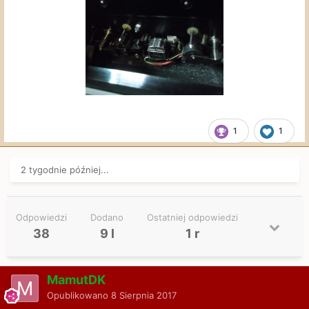
1
1
2 tygodnie później...
Odpowiedzi
Dodano
Ostatniej odpowiedzi
38
9 l
1 r
MamutDK
Opublikowano
8 Sierpnia 2017