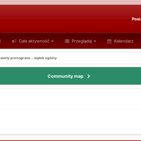
Posi
i
Cała aktywność
Przeglądaj
Kalendarz
asety prenagrane - wątek ogólny
Community map