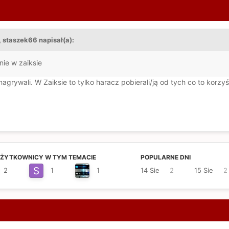
 staszek66 napisał(a):
nie w zaiksie
nagrywali. W Zaiksie to tylko haracz pobierali/ją od tych co to korzyś
UŻYTKOWNICY W TYM TEMACIE
POPULARNE DNI
2
1
1
14 Sie
2
15 Sie
2