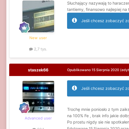
Słuchający nazywają to haraczem
tantiemy, finansowo najlepiej n
Jeśli chcesz zobaczyć zdj
New user
2,7 tys.
staszek66
Opublikowano
15 Sierpnia 2020
(edy
Jeśli chcesz zobaczyć zdj
Trochę mnie poniosło z tym zai
na 100% Fe , brak info jakie dol
Advanced user
Po prostu nigdy sie nie spotkał
Edytowane
15 Sierpnia 2020
prze