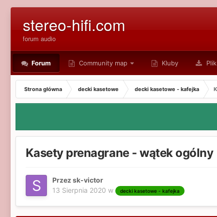
stereo-hifi.com
forum audio
Forum
Community map
Kluby
Plik
Strona główna
decki kasetowe
decki kasetowe - kafejka
K
Kasety prenagrane - wątek ogólny
Przez sk-victor
13 Sierpnia 2020
w
decki kasetowe - kafejka