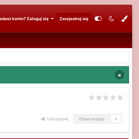
adasz konto? Zaloguj się
Zarejestruj się
×
Udostępnij
Obserwujący
0