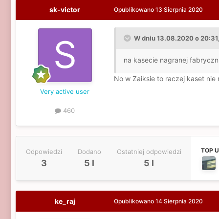
sk-victor
Opublikowano
13 Sierpnia 2020
W dniu 13.08.2020 o 20:31,
na kasecie nagranej fabryczn
No w Zaiksie to raczej kaset nie 
Very active user
460
TOP 
Odpowiedzi
Dodano
Ostatniej odpowiedzi
3
5 l
5 l
ke_raj
Opublikowano
14 Sierpnia 2020