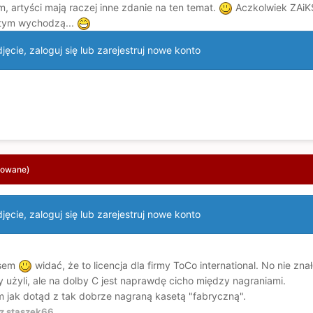
, artyści mają raczej inne zdanie na ten temat.
Aczkolwiek ZAiKS 
a tym wychodzą...
ęcie, zaloguj się lub zarejestruj nowe konto
towane)
ęcie, zaloguj się lub zarejestruj nowe konto
ksem
widać, że to licencja dla firmy ToCo international. No nie zna
by użyli, ale na dolby C jest naprawdę cicho między nagraniami.
em jak dotąd z tak dobrze nagraną kasetą "fabryczną".
z staszek66