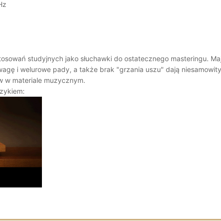
Hz
osowań studyjnych jako słuchawki do ostatecznego masteringu. Maj
 wagę i welurowe pady, a także brak "grzania uszu" dają niesamowi
ów w materiale muzycznym.
zykiem: