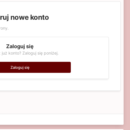
truj nowe konto
rony.
Zaloguj się
 już konto? Zaloguj się poniżej.
Zaloguj się