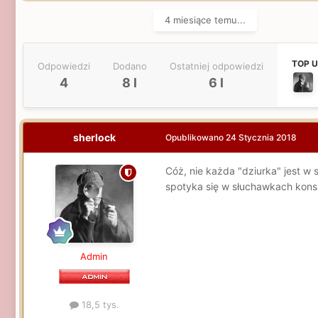
4 miesiące temu...
TOP 
Odpowiedzi
Dodano
Ostatniej odpowiedzi
4
8 l
6 l
sherlock
Opublikowano
24 Stycznia 2018
Cóż, nie każda "dziurka" jest w
spotyka się w słuchawkach konsu
Admin
18,5 tys.