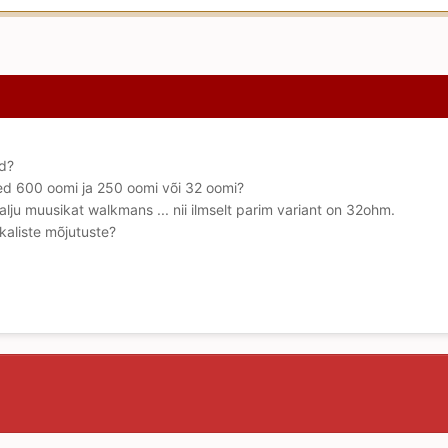
id?
eed 600 oomi ja 250 oomi või 32 oomi?
lju muusikat walkmans ... nii ilmselt parim variant on 32ohm.
kaliste mõjutuste?