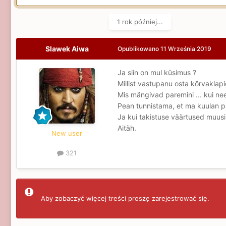
1 rok później...
Slawek Aiwa
Opublikowano
11 Września 2019
Ja siin on mul küsimus
?
Millist vastupanu osta kõrvaklap
Mis mängivad paremini ... kui n
Pean tunnistama, et ma kuulan pa
Ja kui takistuse väärtused muusi
Aitäh.
New user
321
Aby zobaczyć więcej treści proszę zarejestrować się.