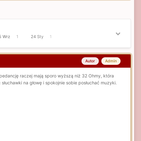
5 Wrz
1
24 Sty
1
Autor
Admin
mpedancję raczej mają sporo wyższą niż 32 Ohmy, która
słuchawki na głowę i spokojnie sobie posłuchać muzyki.