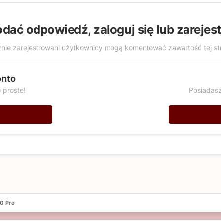
odać odpowiedź, zaloguj się lub zarejes
nie zarejestrowani użytkownicy mogą komentować zawartość tej st
onto
 proste!
Posiadasz
0 Pro