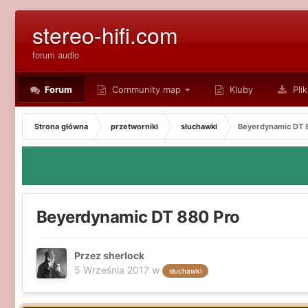
stereo-hifi.com
forum audio
Forum
Community map
Kluby
Plik
Strona główna
przetworniki
słuchawki
Beyerdynamic DT 
Beyerdynamic DT 880 Pro
Przez sherlock
5 Września 2017
w
słuchawki