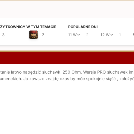
UŻYTKOWNICY W TYM TEMACIE
POPULARNE DNI
3
2
11 Wrz
2
12 Wrz
1
 stanie łatwo napędzić słuchawki 250 Ohm. Wersje PRO słuchawek i
menckich. Ja zawsze znajdę czas by móc spokojnie siąść , założyć 