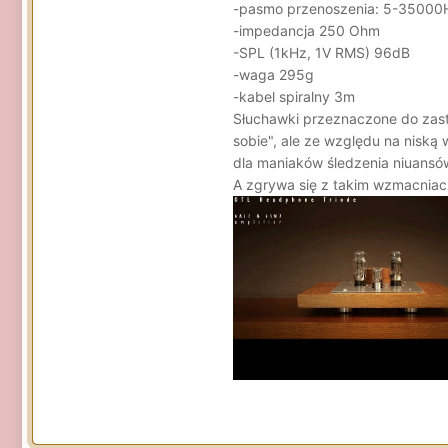
-pasmo przenoszenia: 5-35000
-impedancja 250 Ohm
-SPL (1kHz, 1V RMS) 96dB
-waga 295g
-kabel spiralny 3m
Słuchawki przeznaczone do zast
sobie", ale ze względu na niską
dla maniaków śledzenia niuans
A zgrywa się z takim wzmacniac