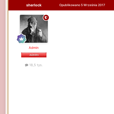
sherlock
Opublikowano
5 Września 2017
Admin
18,5 tys.