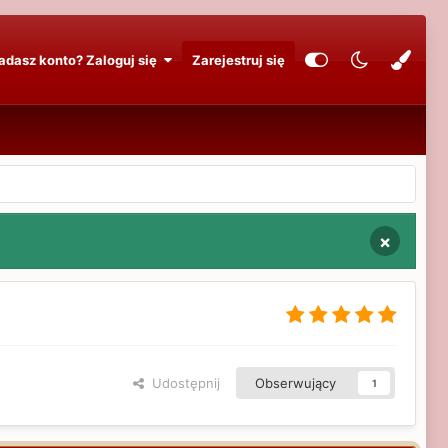
adasz konto? Zaloguj się
Zarejestruj się
×
Udostępnij
Obserwujący
1