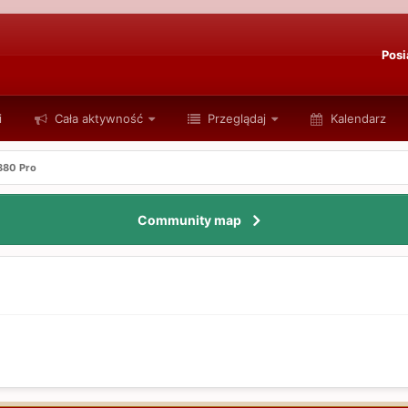
Posi
i
Cała aktywność
Przeglądaj
Kalendarz
880 Pro
Community map