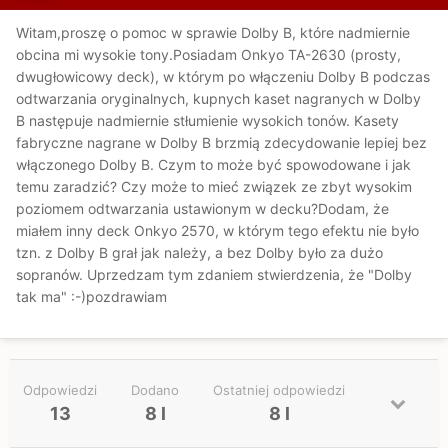
Witam,proszę o pomoc w sprawie Dolby B, które nadmiernie
obcina mi wysokie tony.Posiadam Onkyo TA-2630 (prosty,
dwugłowicowy deck), w którym po włączeniu Dolby B podczas
odtwarzania oryginalnych, kupnych kaset nagranych w Dolby
B następuje nadmiernie stłumienie wysokich tonów. Kasety
fabryczne nagrane w Dolby B brzmią zdecydowanie lepiej bez
włączonego Dolby B. Czym to może być spowodowane i jak
temu zaradzić? Czy może to mieć związek ze zbyt wysokim
poziomem odtwarzania ustawionym w decku?Dodam, że
miałem inny deck Onkyo 2570, w którym tego efektu nie było
tzn. z Dolby B grał jak należy, a bez Dolby było za dużo
sopranów. Uprzedzam tym zdaniem stwierdzenia, że "Dolby
tak ma" :-)pozdrawiam
Odpowiedzi
Dodano
Ostatniej odpowiedzi
13
8 l
8 l