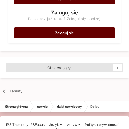
Zaloguj się
Posiadasz już konto? Zaloguj się poniżej.
Zaloguj się
Obserwujący
1
Tematy
Strona główna
serwis
dział serwisowy
Dolby
IPS Theme
by
IPSFocus
Język
Motyw
Polityka prywatności