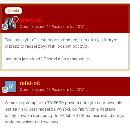
Admin
sherlock
Opublikowano
17 Października 2017
Tak "na szybko" (jestem poza domem): ten efekt, o którym
piszesz to raczej zbyt niski poziom odczytu.
Jaki tam jest układ? Chodzi mi o oznaczenie.
rafal-git
Opublikowano
17 Października 2017
W moim egzemplarzu TA-2630 poziom odczytu na pewno nie
jest za niski. Jest raczej za wysoki, bo fabrycznie nagrane
taśmy zawsze dochodzą do +3 lub +6 dB na mierniku, dlatego
podejrzewałem taki związek.