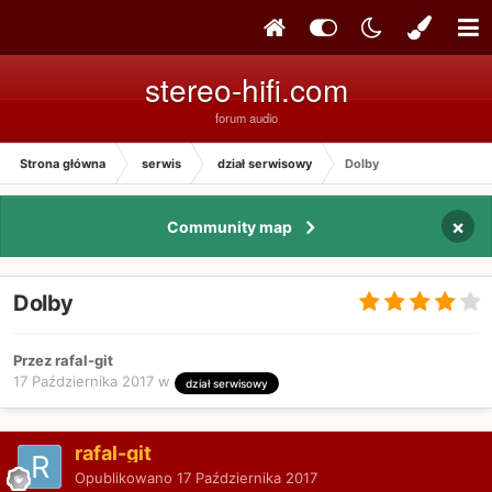
stereo-hifi.com
forum audio
Strona główna
serwis
dział serwisowy
Dolby
×
Community map
Dolby
Przez rafal-git
17 Października 2017
w
dział serwisowy
rafal-git
Opublikowano
17 Października 2017