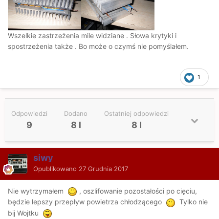
Wszelkie zastrzeżenia mile widziane . Słowa krytyki i
spostrzeżenia także . Bo może o czymś nie pomyślałem.
1
Odpowiedzi
Dodano
Ostatniej odpowiedzi
9
8 l
8 l
siwy
Opublikowano
27 Grudnia 2017
Nie wytrzymałem
, oszlifowanie pozostałości po cięciu,
będzie lepszy przepływ powietrza chłodzącego
Tylko nie
bij Wojtku