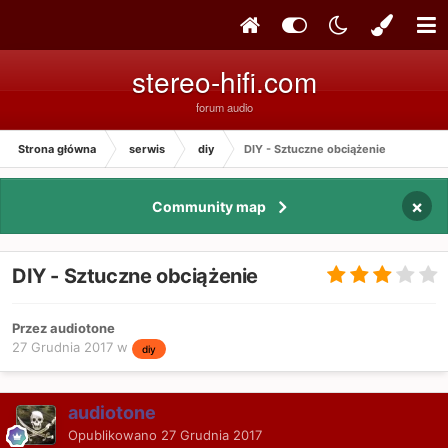
stereo-hifi.com
forum audio
Strona główna
serwis
diy
DIY - Sztuczne obciążenie
×
Community map
DIY - Sztuczne obciążenie
Przez audiotone
27 Grudnia 2017
w
diy
audiotone
Opublikowano
27 Grudnia 2017