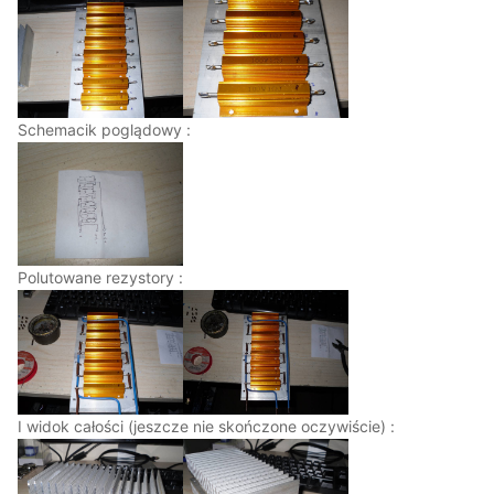
Schemacik poglądowy :
Polutowane rezystory :
I widok całości (jeszcze nie skończone oczywiście) :