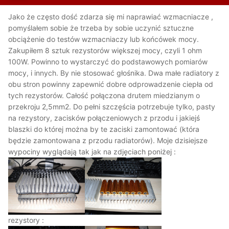
Jako że często dość zdarza się mi naprawiać wzmacniacze ,
pomyślałem sobie że trzeba by sobie uczynić sztuczne
obciążenie do testów wzmacniaczy lub końcówek mocy.
Zakupiłem 8 sztuk rezystorów większej mocy, czyli 1 ohm
100W. Powinno to wystarczyć do podstawowych pomiarów
mocy, i innych. By nie stosować głośnika. Dwa małe radiatory z
obu stron powinny zapewnić dobre odprowadzenie ciepła od
tych rezystorów. Całość połączona drutem miedzianym o
przekroju 2,5mm2. Do pełni szczęścia potrzebuje tylko, pasty
na rezystory, zacisków połączeniowych z przodu i jakiejś
blaszki do której można by te zaciski zamontować (która
będzie zamontowana z przodu radiatorów). Moje dzisiejsze
wypociny wyglądają tak jak na zdjęciach poniżej :
rezystory :