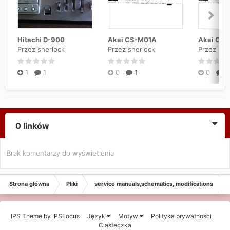
Hitachi D-900
Akai CS-M01A
Akai CS
Przez sherlock
Przez sherlock
Przez she
1
1
0
1
0
1
0 linków
Brak komentarzy do wyświetlenia
Strona główna
Pliki
service manuals,schematics, modifications
IPS Theme
by
IPSFocus
Język
Motyw
Polityka prywatności
Ciasteczka