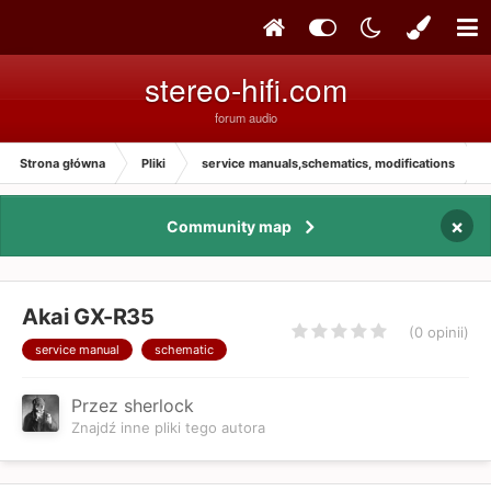
stereo-hifi.com
forum audio
Strona główna
Pliki
service manuals,schematics, modifications
×
Community map
Akai GX-R35
(0 opinii)
service manual
schematic
Przez sherlock
Znajdź inne pliki tego autora