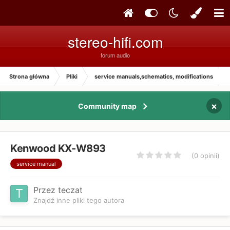
stereo-hifi.com
forum audio
Strona główna
Pliki
service manuals,schematics, modifications
×
Community map
Kenwood KX-W893
(0 opinii)
service manual
Przez teczat
Znajdź inne pliki tego autora