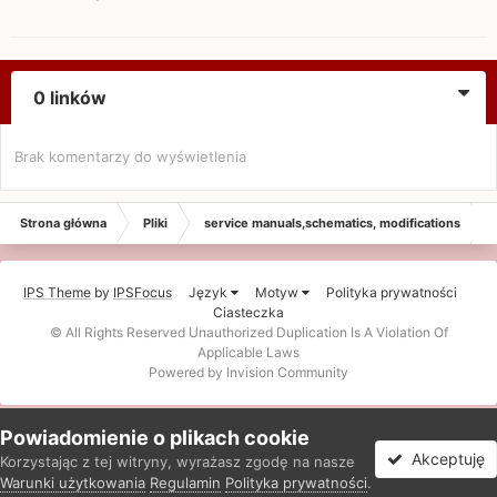
0 linków
Brak komentarzy do wyświetlenia
Strona główna
Pliki
service manuals,schematics, modifications
IPS Theme
by
IPSFocus
Język
Motyw
Polityka prywatności
Ciasteczka
© All Rights Reserved Unauthorized Duplication Is A Violation Of
Applicable Laws
Powered by Invision Community
Powiadomienie o plikach cookie
Akceptuję
Korzystając z tej witryny, wyrażasz zgodę na nasze
Warunki użytkowania
Regulamin
Polityka prywatności
.