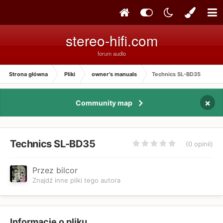
stereo-hifi.com
forum audio
Strona główna
Pliki
owner's manuals
Technics SL-BD35
×
Community map
Technics SL-BD35
(0 opinii)
Przez bilcor
Znajdź inne pliki tego autora
Informacje o pliku