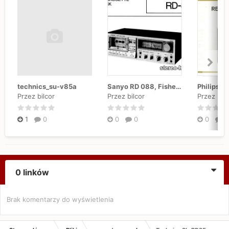
technics_su-v85a
Sanyo RD 088, Fisher RD 4150
Philips N
Przez bilcor
Przez bilcor
Przez bilc
1
0
0
0
0
0
0 linków
Brak komentarzy do wyświetlenia