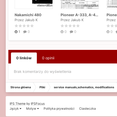
Nakamichi 480
Pioneer A-333, A-443
Pione
Przez Jakub K
Przez Jakub K
Przez
1
0
0
0
0
0 linków
0 opinii
Brak komentarzy do wyświetlenia
Strona główna
Pliki
service manuals,schematics, modifications
IPS Theme
by
IPSFocus
Język
Motyw
Polityka prywatności
Ciasteczka