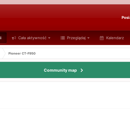
Posi
i
Cała aktywność
Przeglądaj
Kalendarz
Pioneer CT-F950
Community map