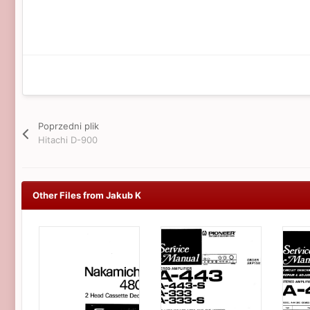
Poprzedni plik
Hitachi D-900
Other Files from Jakub K