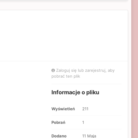
Zaloguj się lub zarejestruj, aby
pobrać ten plik
Informacje o pliku
Wyświetleń
211
Pobrań
1
Dodano
11 Maja