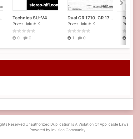
SR5200, SR6200
Technics SU-V4
Dual CR 1710, CR 1730
Technic
Przez Jakub K
Przez Jakub K
Przez Ja
0
0
1
0
1
ights Reserved Unauthorized Duplication Is A Violation Of Applicable Laws
Powered by Invision Community