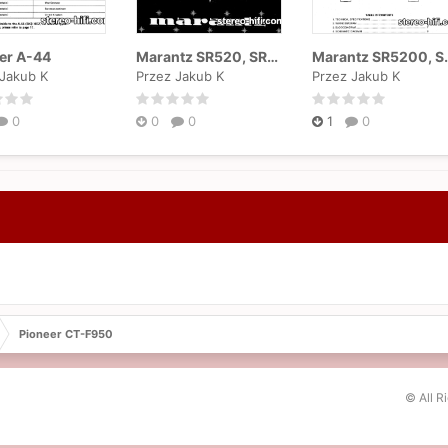
er A-44
Marantz SR520, SR620
Marantz 
 Jakub K
Przez Jakub K
Przez Jakub K
0
0
0
1
0
Pioneer CT-F950
© All R