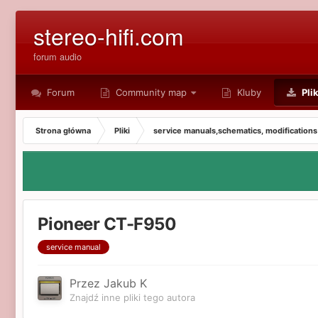
stereo-hifi.com
forum audio
Forum
Community map
Kluby
Plik
Strona główna
Pliki
service manuals,schematics, modifications
Pioneer CT-F950
service manual
Przez Jakub K
Znajdź inne pliki tego autora