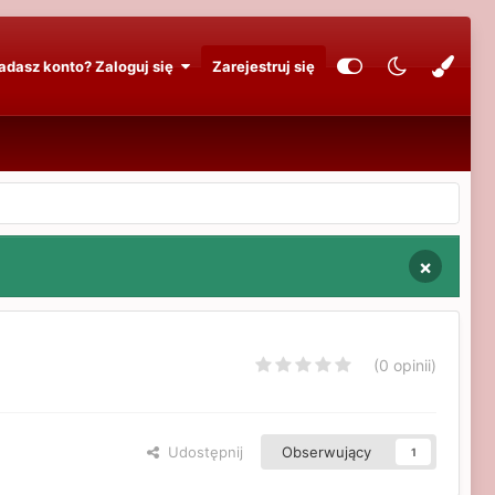
adasz konto? Zaloguj się
Zarejestruj się
×
(0 opinii)
Udostępnij
Obserwujący
1