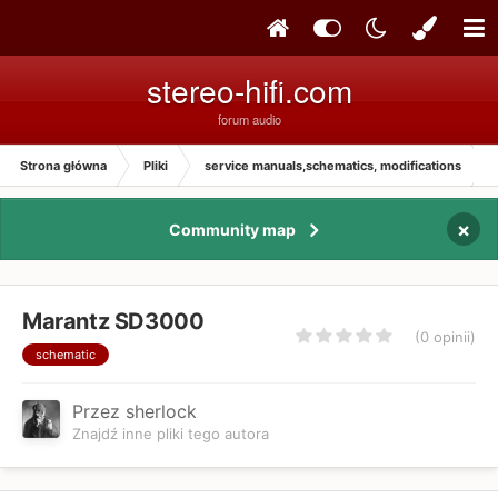
stereo-hifi.com
forum audio
Strona główna
Pliki
service manuals,schematics, modifications
×
Community map
Marantz SD3000
(0 opinii)
schematic
Przez sherlock
Znajdź inne pliki tego autora