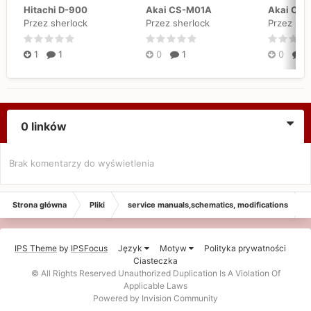
Hitachi D-900
Akai CS-M01A
Akai CS
Przez sherlock
Przez sherlock
Przez she
1
1
0
1
0
1
0 linków
Brak komentarzy do wyświetlenia
Strona główna
Pliki
service manuals,schematics, modifications
IPS Theme
by
IPSFocus
Język
Motyw
Polityka prywatności
Ciasteczka
© All Rights Reserved Unauthorized Duplication Is A Violation Of
Applicable Laws
Powered by Invision Community