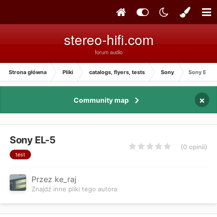
stereo-hifi.com
forum audio
Strona główna
Pliki
catalogs, flyers, tests
Sony
Sony EL-5
×
Community map
Sony EL-5
(0 opinii)
test
Przez ke_raj
Znajdź inne pliki tego autora