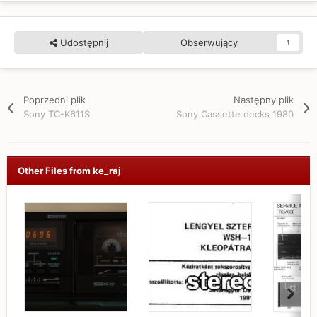
Udostępnij
Obserwujący
1
Poprzedni plik
Następny plik
Sony TC-K611S
Sony Cassette decks 1980
Other Files from ke_raj