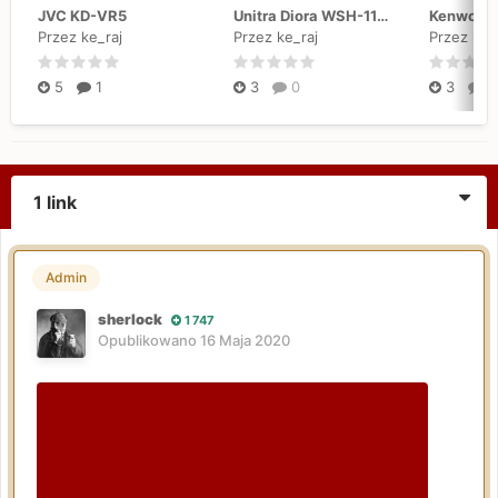
JVC KD-VR5
Unitra Diora WSH-110, WSH-111, WSH-402 "Kleopatra 2"
Przez ke_raj
Przez ke_raj
Przez ke_
5
1
3
0
3
0
1 link
Admin
sherlock
1 747
Opublikowano
16 Maja 2020