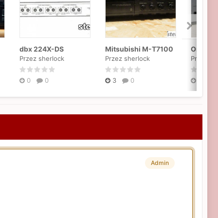
dbx 224X-DS
Mitsubishi M-T7100
Przez sherlock
Przez sherlock
Przez sh
0
0
3
0
0
Admin