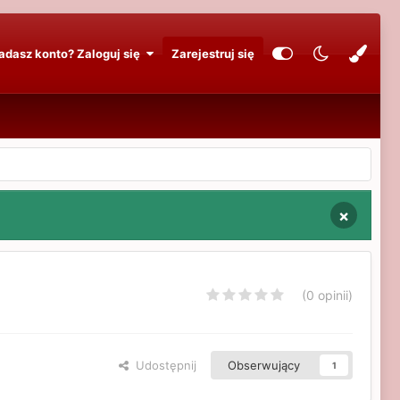
adasz konto? Zaloguj się
Zarejestruj się
×
(0 opinii)
Udostępnij
Obserwujący
1