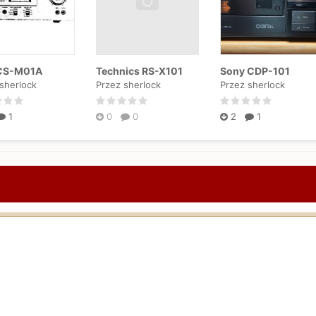
 CS-M01A
Technics RS-X101
Sony CDP-101
sherlock
Przez sherlock
Przez sherlock
1
0
0
2
1