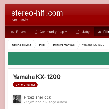
stereo-hifi.com
forum audio
Forum
Community map
Kluby
Plik
Strona główna
Pliki
owner's manuals
Yamaha KX-1200
Yamaha KX-1200
owners manual
Przez sherlock
Znajdź inne pliki tego autora