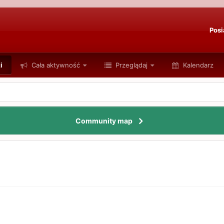
Posi
i
Cała aktywność
Przeglądaj
Kalendarz
Community map