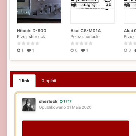
Hitachi D-900
Akai CS-M01A
Akai
Przez sherlock
Przez sherlock
Przez 
1
1
0
1
0
1 link
0 opinii
sherlock
1 747
Opublikowano
31 Maja 2020