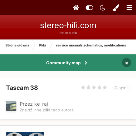
stereo-hifi.com
forum audio
Strona główna
Pliki
service manuals,schematics, modifications
×
Community map
Tascam 38
(0 opinii)
Przez ke_raj
Znajdź inne pliki tego autora