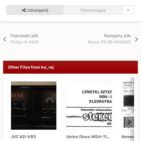
Udostępnij
Obserwujący
0
Poprzedni plik
Następny plik
Philips N 4450
Revox PR 99 MKI/MKII
Other Files from ke_raj
JVC KD-VR5
Unitra Diora WSH-110, WSH-111, WSH-402 "Kleopatra 2"