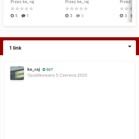
Przez ke_raj
Przez ke_raj
Przez ke_
5
1
3
0
3
0
1 link
ke_raj
507
Opublikowano
5 Czerwca 2020