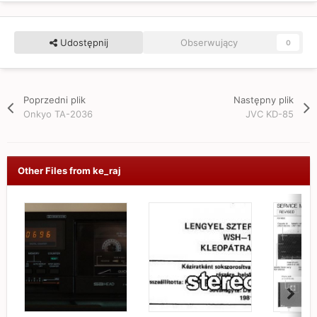
Udostępnij
Obserwujący
0
Poprzedni plik
Następny plik
Onkyo TA-2036
JVC KD-85
Other Files from ke_raj