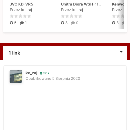
JVC KD-VR5
Unitra Diora WSH-110, WSH-111, WSH-402 "Kleopatra 2"
Przez ke_raj
Przez ke_raj
Przez ke_
5
1
3
0
3
0
1 link
ke_raj
507
Opublikowano
5 Sierpnia 2020