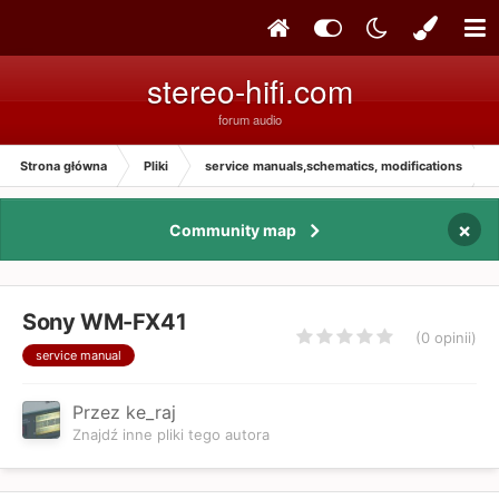
stereo-hifi.com
forum audio
Strona główna
Pliki
service manuals,schematics, modifications
×
Community map
Sony WM-FX41
(0 opinii)
service manual
Przez ke_raj
Znajdź inne pliki tego autora