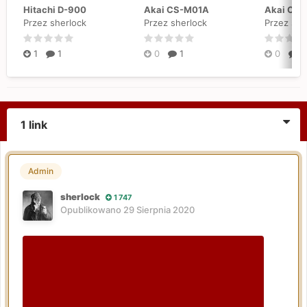
Hitachi D-900
Akai CS-M01A
Akai CS
Przez sherlock
Przez sherlock
Przez she
1
1
0
1
0
1
1 link
Admin
sherlock
1 747
Opublikowano
29 Sierpnia 2020