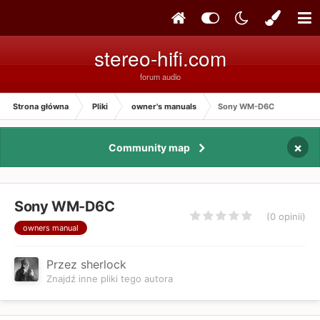
stereo-hifi.com
forum audio
Strona główna
Pliki
owner's manuals
Sony WM-D6C
×
Community map
Sony WM-D6C
(0 opinii)
owners manual
Przez sherlock
Znajdź inne pliki tego autora