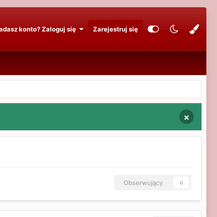
adasz konto? Zaloguj się
Zarejestruj się
×
Obserwujący
0