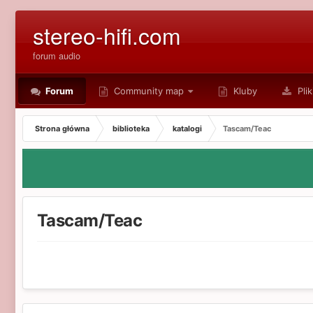
stereo-hifi.com
forum audio
Forum
Community map
Kluby
Plik
Strona główna
biblioteka
katalogi
Tascam/Teac
Tascam/Teac