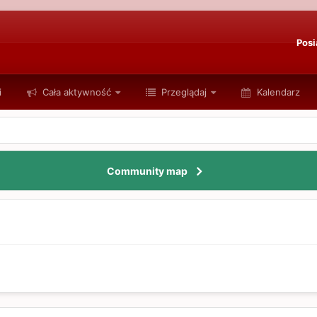
Posi
i
Cała aktywność
Przeglądaj
Kalendarz
Community map