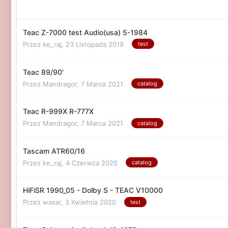
Teac Z-7000 test Audio(usa) 5-1984
Przez ke_raj,
23 Listopada 2019
test
Teac 89/90'
Przez Mandragor,
7 Marca 2021
catalog
Teac R-999X R-777X
Przez Mandragor,
7 Marca 2021
catalog
Tascam ATR60/16
Przez ke_raj,
4 Czerwca 2020
catalog
HiFiSR 1990_05 - Dolby S - TEAC V10000
Przez wasar,
3 Kwietnia 2020
test