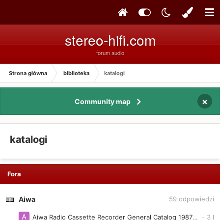
stereo-hifi.com
forum audio
Strona główna
biblioteka
katalogi
×
Community map
katalogi
Fora
Aiwa
59
odpowiedzi
Aiwa Radio Cassette Recorder General Catalog 1987-12 (Japan)