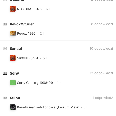
QUADRAL 1976
Revox/Studer
8
odpowiedzi
Revox 1992
Sansui
10
odpowiedzi
Sansui 78/79'
Sony
32
odpowiedzi
Sony Catalog 1998-99
Stilon
1
odpowiedź
Kasety magnetofonowe „Ferrum Maxi”