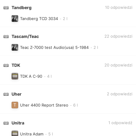
Tandberg
10
odpowiedzi
Tandberg TCD 3034
Tascam/Teac
22
odpowiedzi
Teac Z-7000 test Audio(usa) 5-1984
TDK
20
odpowiedzi
TDK A C-90
Uher
2
odpowiedzi
Uher 4400 Report Stereo
Unitra
1
odpowiedź
Unitra Adam