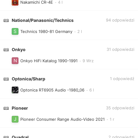
Nakamichi CR-4E
National/Panasonic/Technics
94
odpowiedzi
Technics 1980-81 Germany
Onkyo
31
odpowiedzi
Onkyo HiFi Katalog 1990-1991
Optonica/Sharp
1
odpowiedź
Optonica RT6905 Audio -1980_06
Pioneer
35
odpowiedzi
Pioneer Consumer Range Audio-Video 2021
Quadral
2
odpowiedzi