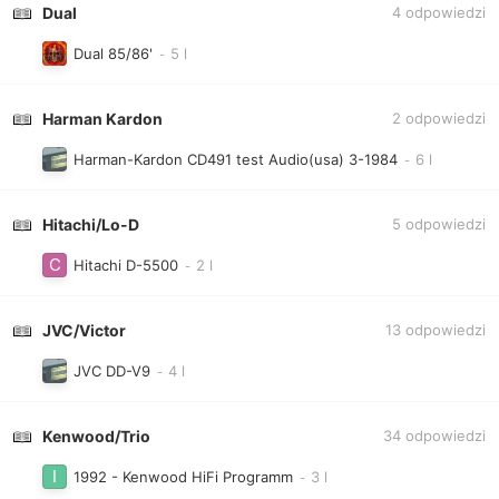
Dual
4
odpowiedzi
Dual 85/86'
Harman Kardon
2
odpowiedzi
Harman-Kardon CD491 test Audio(usa) 3-1984
Hitachi/Lo-D
5
odpowiedzi
Hitachi D-5500
JVC/Victor
13
odpowiedzi
JVC DD-V9
Kenwood/Trio
34
odpowiedzi
1992 - Kenwood HiFi Programm