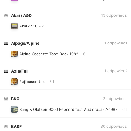
Akai / A&D
43
odpowiedzi
Akai 4400
Alpage/Alpine
1
odpowiedź
Alpine Cassette Tape Deck 1982
Axia/Fuji
1
odpowiedź
Fuji cassettes
B&O
2
odpowiedzi
Bang & Olufsen 9000 Beocord test Audio(usa) 7-1982
BASF
30
odpowiedzi