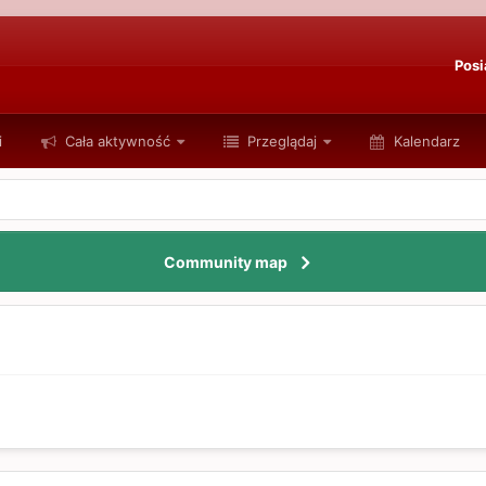
Posi
i
Cała aktywność
Przeglądaj
Kalendarz
Community map