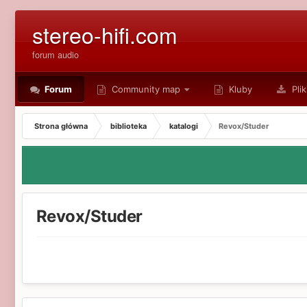
stereo-hifi.com
forum audio
Forum
Community map
Kluby
Plik
Strona główna
biblioteka
katalogi
Revox/Studer
Revox/Studer