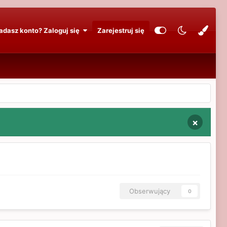
adasz konto? Zaloguj się
Zarejestruj się
×
Obserwujący
0