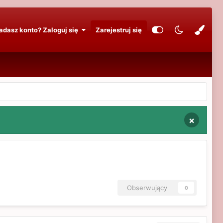
adasz konto? Zaloguj się
Zarejestruj się
×
Obserwujący
0