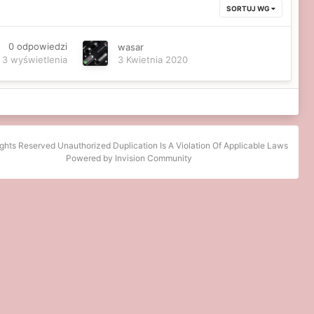
SORTUJ WG
0
odpowiedzi
wasar
3
wyświetlenia
3 Kwietnia 2020
ights Reserved Unauthorized Duplication Is A Violation Of Applicable Laws
Powered by Invision Community