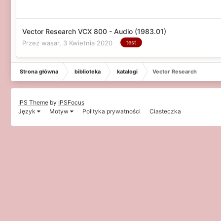
Vector Research VCX 800 - Audio (1983.01)
Przez wasar,
3 Kwietnia 2020
test
Strona główna
biblioteka
katalogi
Vector Research
IPS Theme
by
IPSFocus
Język
Motyw
Polityka prywatności
Ciasteczka