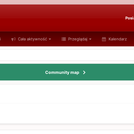
Posi
i
Cała aktywność
Przeglądaj
Kalendarz
Community map