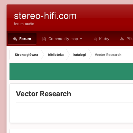
stereo-hifi.com
forum audio
Forum
Community map
Kluby
Plik
Strona główna
biblioteka
katalogi
Vector Research
Vector Research