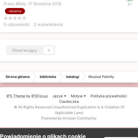
Przez BRob,
17 Września 2019
reklama
0
odpowiedzi
2
wyświetlenia
Obserwujący
0
Strona główna
biblioteka
katalogi
Musical Fidelity
IPS Theme
by
IPSFocus
Język
Motyw
Polityka prywatności
Ciasteczka
© All Rights Reserved Unauthorized Duplication Is A Violation Of
Applicable Laws
Powered by Invision Community
Powiadomienie o plikach cookie