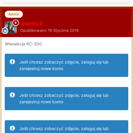
Admin
sherlock
Opublikowano
19 Stycznia 2019
Wiwsekcja RC-300
Jeśli chcesz zobaczyć zdjęcie, zaloguj się lub
zarejestruj nowe konto
Jeśli chcesz zobaczyć zdjęcie, zaloguj się lub
zarejestruj nowe konto
Jeśli chcesz zobaczyć zdjęcie, zaloguj się lub