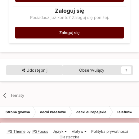
Zaloguj się
Posiadasz już konto? Zaloguj się poniżej.
Zaloguj się
Udostępnij
Obserwujący
3
Tematy
Strona główna
decki kasetowe
decki europejskie
Telefunken
IPS Theme
by
IPSFocus
Język
Motyw
Polityka prywatności
Ciasteczka