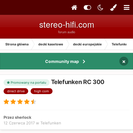
stereo-hifi.com
forum audio
Strona główna
decki kasetowe
decki europejskie
Telefunken
×
Community map
Telefunken RC 300
Promowany na portalu
direct drive
high com
Przez sherlock
12 Czerwca 2017
w
Telefunken