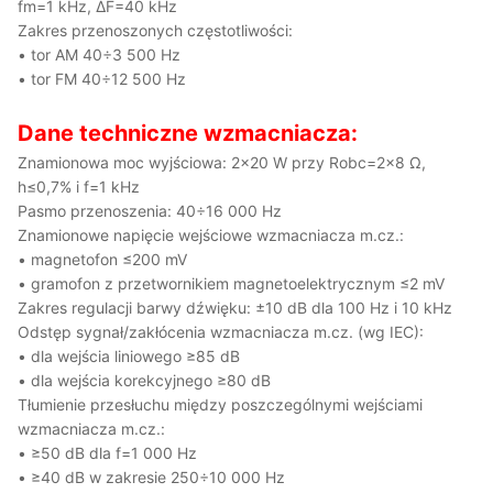
fm=1 kHz, ΔF=40 kHz
Zakres przenoszonych częstotliwości:
• tor AM 40÷3 500 Hz
• tor FM 40÷12 500 Hz
Dane techniczne wzmacniacza:
Znamionowa moc wyjściowa: 2×20 W przy Robc=2×8 Ω,
h≤0,7% i f=1 kHz
Pasmo przenoszenia: 40÷16 000 Hz
Znamionowe napięcie wejściowe wzmacniacza m.cz.:
• magnetofon ≤200 mV
• gramofon z przetwornikiem magnetoelektrycznym ≤2 mV
Zakres regulacji barwy dźwięku: ±10 dB dla 100 Hz i 10 kHz
Odstęp sygnał/zakłócenia wzmacniacza m.cz. (wg IEC):
• dla wejścia liniowego ≥85 dB
• dla wejścia korekcyjnego ≥80 dB
Tłumienie przesłuchu między poszczególnymi wejściami
wzmacniacza m.cz.:
• ≥50 dB dla f=1 000 Hz
• ≥40 dB w zakresie 250÷10 000 Hz