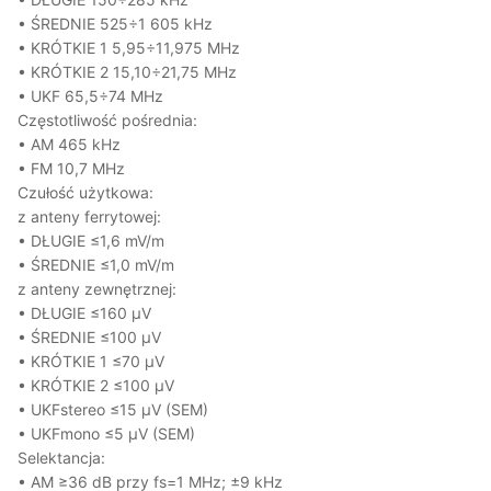
• ŚREDNIE 525÷1 605 kHz
• KRÓTKIE 1 5,95÷11,975 MHz
• KRÓTKIE 2 15,10÷21,75 MHz
• UKF 65,5÷74 MHz
Częstotliwość pośrednia:
• AM 465 kHz
• FM 10,7 MHz
Czułość użytkowa:
z anteny ferrytowej:
• DŁUGIE ≤1,6 mV/m
• ŚREDNIE ≤1,0 mV/m
z anteny zewnętrznej:
• DŁUGIE ≤160 µV
• ŚREDNIE ≤100 µV
• KRÓTKIE 1 ≤70 µV
• KRÓTKIE 2 ≤100 µV
• UKFstereo ≤15 µV (SEM)
• UKFmono ≤5 µV (SEM)
Selektancja:
• AM ≥36 dB przy fs=1 MHz; ±9 kHz