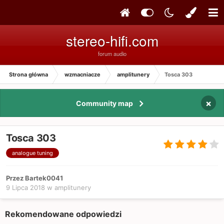
stereo-hifi.com
forum audio
Strona główna
wzmacniacze
amplitunery
Tosca 303
×
Community map
Tosca 303
analogue tuning
Przez Bartek0041
9 Lipca 2018
w
amplitunery
Rekomendowane odpowiedzi