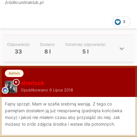
źródło:
unitraklub.pl
3
Odpowiedzi
Dodano
Ostatniej odpowiedzi
33
8 l
5 l
Admin
sherlock
Opublikowano
9 Lipca 2018
Fajny sprzęt. Mam w szafie srebrną wersję. Z tego co
pamiętam dostałem ją już niesprawną (padnięta końcówka
mocy) i jakoś nie miałem czasu aby przysiąść do niej. Jak
możesz to zrób zdjęcia środka i wstaw dla potomnych.