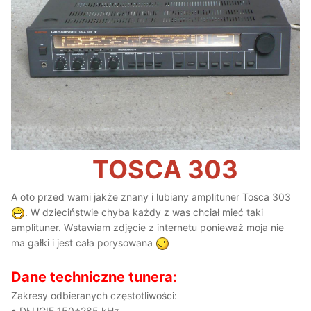
TOSCA 303
A oto przed wami jakże znany i lubiany amplituner Tosca 303
. W dzieciństwie chyba każdy z was chciał mieć taki
amplituner. Wstawiam zdjęcie z internetu ponieważ moja nie
ma gałki i jest cała porysowana
Dane techniczne tunera:
Zakresy odbieranych częstotliwości:
• DŁUGIE 150÷285 kHz