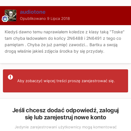
audiotone
Opublikowano
9 Lipca 2018
Kiedyś dawno temu naprawiałem koledze z klasy taką "Toske"
tam chyba ładowałem do końcy 2N6488 i 2N6491 z tego co
pamiętam . Chyba że już pamięć zawodzi... Bartku a swoją
drogą właśnie jakieś zdjęcia środka by się przydały.
Aby zobaczyć więcej treści proszę zarejestrować się.
Jeśli chcesz dodać odpowiedź, zaloguj
się lub zarejestruj nowe konto
Jedynie zarejestrowani użytkownicy mogą komentować