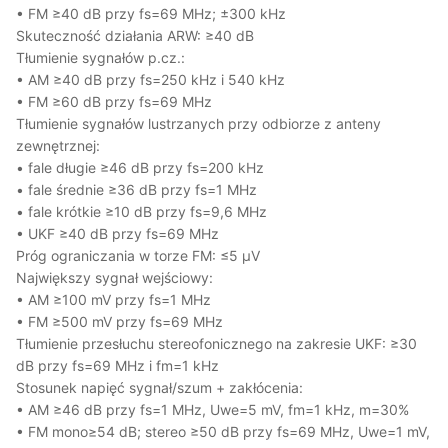
• FM ≥40 dB przy fs=69 MHz; ±300 kHz
Skuteczność działania ARW: ≥40 dB
Tłumienie sygnałów p.cz.:
• AM ≥40 dB przy fs=250 kHz i 540 kHz
• FM ≥60 dB przy fs=69 MHz
Tłumienie sygnałów lustrzanych przy odbiorze z anteny
zewnętrznej:
• fale długie ≥46 dB przy fs=200 kHz
• fale średnie ≥36 dB przy fs=1 MHz
• fale krótkie ≥10 dB przy fs=9,6 MHz
• UKF ≥40 dB przy fs=69 MHz
Próg ograniczania w torze FM: ≤5 µV
Największy sygnał wejściowy:
• AM ≥100 mV przy fs=1 MHz
• FM ≥500 mV przy fs=69 MHz
Tłumienie przesłuchu stereofonicznego na zakresie UKF: ≥30
dB przy fs=69 MHz i fm=1 kHz
Stosunek napięć sygnał/szum + zakłócenia:
• AM ≥46 dB przy fs=1 MHz, Uwe=5 mV, fm=1 kHz, m=30%
• FM mono≥54 dB; stereo ≥50 dB przy fs=69 MHz, Uwe=1 mV,