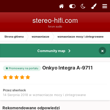
stereo-hifi.com
forum audio
Strona główna
wzmacniacze
wzmacniacze mocy i zintegrowane
×
Community map
Onkyo Integra A-9711
Promowany na portalu
Przez sherlock
14 Sierpnia 2018
w
wzmacniacze mocy i zintegrowane
Rekomendowane odpowiedzi