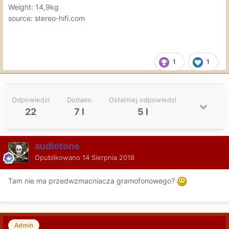
Weight: 14,9kg
source: stereo-hifi.com
1
1
Odpowiedzi
Dodano
Ostatniej odpowiedzi
22
7 l
5 l
audiotone
Opublikowano
14 Sierpnia 2018
Tam nie ma przedwzmacniacza gramofonowego?
Admin