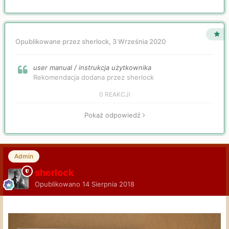
Opublikowane przez sherlock,
3 Września 2020
user manual / instrukcja użytkownika
Rekomendacja dodana przez sherlock
0 REAKCJI
Pokaż odpowiedź
Admin
sherlock
Opublikowano
14 Sierpnia 2018