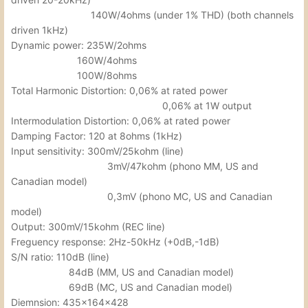
140W/4ohms (under 1% THD) (both channels
driven 1kHz)
Dynamic power: 235W/2ohms
160W/4ohms
100W/8ohms
Total Harmonic Distortion: 0,06% at rated power
0,06% at 1W output
Intermodulation Distortion: 0,06% at rated power
Damping Factor: 120 at 8ohms (1kHz)
Input sensitivity: 300mV/25kohm (line)
3mV/47kohm (phono MM, US and
Canadian model)
0,3mV (phono MC, US and Canadian
model)
Output: 300mV/15kohm (REC line)
Freguency response: 2Hz-50kHz (+0dB,-1dB)
S/N ratio: 110dB (line)
84dB (MM, US and Canadian model)
69dB (MC, US and Canadian model)
Diemnsion: 435x164x428