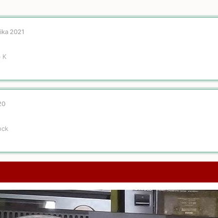
ika 2021
 K
20
ock