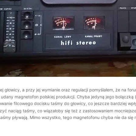
j głowicy, a przy jej wymianie oraz regulacji pomyślałem, że na 
 udany magnetofon polskiej produkcji. Chyba jedyną jego bolączką (
wanie filcowego docisku taśmy do głowicy, co jeszcze bardziej wpł
ć naciąg taśmy, co wiązałoby się też z zastosowaniem mocniejszego
 taśmy pływają. Mimo wszystko, tego magnetofonu chyba nie da się n