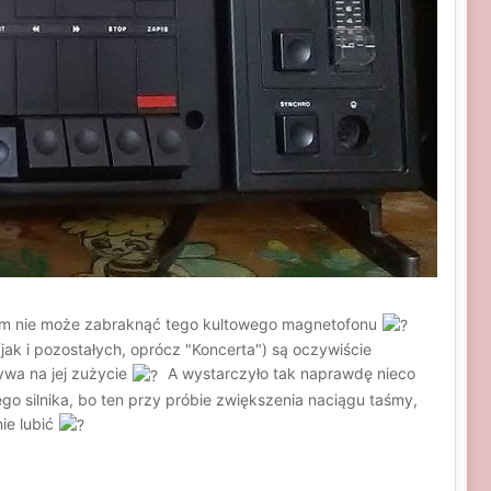
forum nie może zabraknąć tego kultowego magnetofonu
jak i pozostałych, oprócz "Koncerta") są oczywiście
ywa na jej zużycie
A wystarczyło tak naprawdę nieco
 silnika, bo ten przy próbie zwiększenia naciągu taśmy,
ie lubić