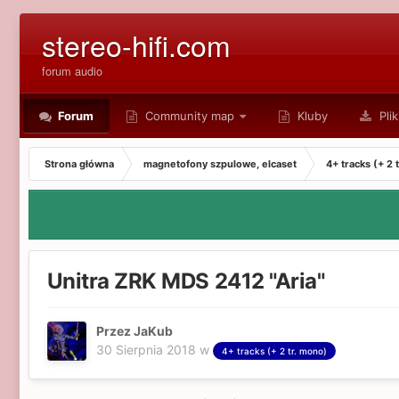
stereo-hifi.com
forum audio
Forum
Community map
Kluby
Plik
Strona główna
magnetofony szpulowe, elcaset
4+ tracks (+ 2 
Unitra ZRK MDS 2412 "Aria"
Przez JaKub
30 Sierpnia 2018
w
4+ tracks (+ 2 tr. mono)