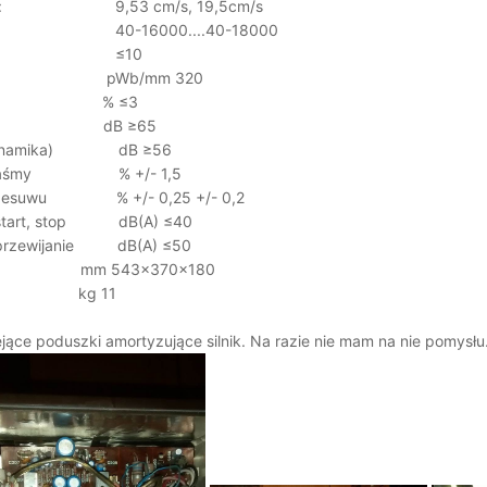
 taśmy: 9,53 cm/s, 19,5cm/s
tu Hz 40-16000....40-18000
 wyjściach ≤10
apisu pWb/mm 320
liniowe % ≤3
wania dB ≥65
ń (dynamika) dB ≥56
suwu taśmy % +/- 1,5
 przesuwu % +/- 0,25 +/- 0,2
 - start, stop dB(A) ≤40
 - przewijanie dB(A) ≤50
543x370x180
g 11
jące poduszki amortyzujące silnik. Na razie nie mam na nie pomysłu