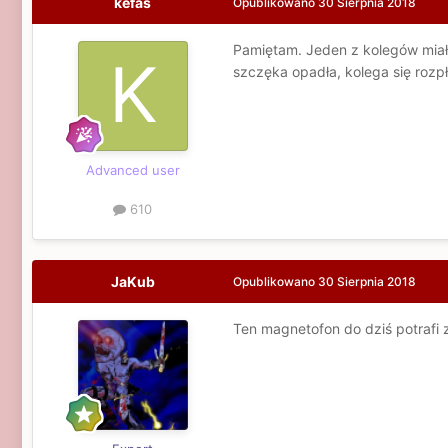
kefas
Opublikowano
30 Sierpnia 2018
Pamiętam. Jeden z kolegów miał 
szczęka opadła, kolega się rozp
Advanced user
610
JaKub
Opublikowano
30 Sierpnia 2018
Ten magnetofon do dziś potrafi 