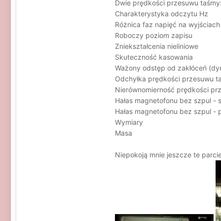
Dwie prędkości przesuwu
Charakterystyka odczy
Różnica faz napięć na
Roboczy poziom z
Zniekształcenia nie
Skuteczność kaso
Ważony odstęp od zakłóce
Odchyłka prędkości prze
Nierównomierność prędkości
Hałas magnetofonu bez szpul
Hałas magnetofonu bez szpul
Wymiary mm 
Masa k
Niepokoją mnie jeszcze te parcie