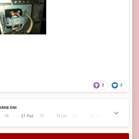
2
2
RNE DNI
16
21 Paź
15
11 Lis
15
26 Gru
12