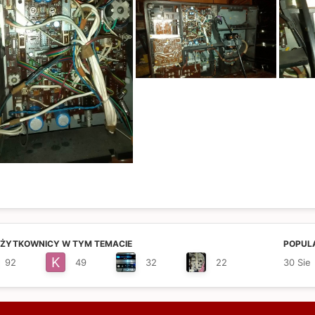
UŻYTKOWNICY W TYM TEMACIE
POPULA
92
49
32
22
30 Sie