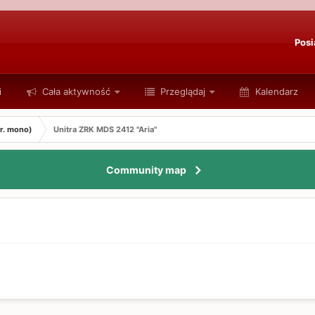
Posi
i
Cała aktywność
Przeglądaj
Kalendarz
tr. mono)
Unitra ZRK MDS 2412 "Aria"
Community map