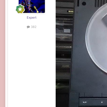
Expert
382