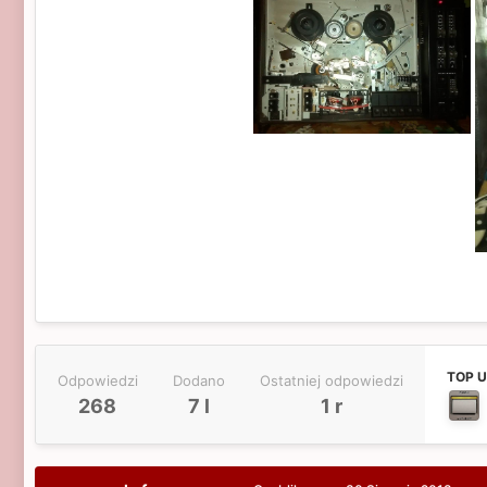
TOP 
Odpowiedzi
Dodano
Ostatniej odpowiedzi
268
7 l
1 r