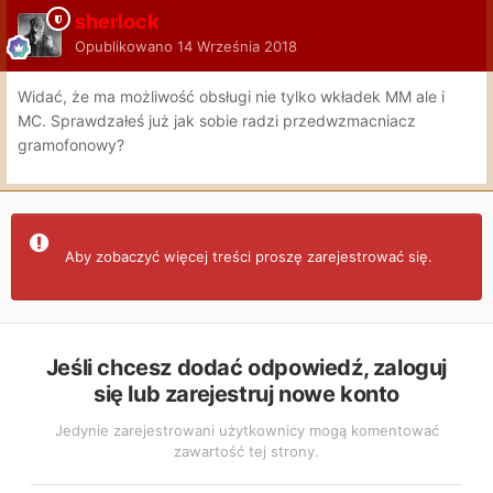
sherlock
Opublikowano
14 Września 2018
Widać, że ma możliwość obsługi nie tylko wkładek MM ale i
MC. Sprawdzałeś już jak sobie radzi przedwzmacniacz
gramofonowy?
Aby zobaczyć więcej treści proszę zarejestrować się.
Jeśli chcesz dodać odpowiedź, zaloguj
się lub zarejestruj nowe konto
Jedynie zarejestrowani użytkownicy mogą komentować
zawartość tej strony.