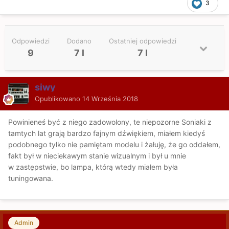
3
Odpowiedzi
Dodano
Ostatniej odpowiedzi
9
7 l
7 l
siwy
Opublikowano
14 Września 2018
Powinieneś być z niego zadowolony, te niepozorne Soniaki z
tamtych lat grają bardzo fajnym dźwiękiem, miałem kiedyś
podobnego tylko nie pamiętam modelu i żałuję, że go oddałem,
fakt był w nieciekawym stanie wizualnym i był u mnie
w zastępstwie, bo lampa, którą wtedy miałem była
tuningowana.
Admin