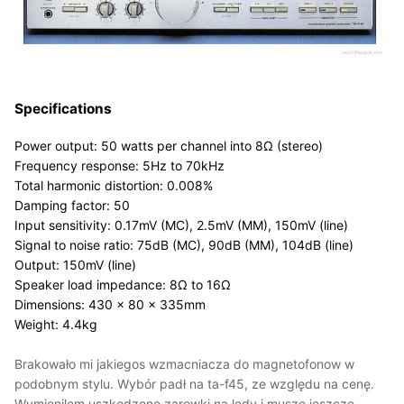
Specifications
Power output: 50 watts per channel into 8Ω (stereo)
Frequency response: 5Hz to 70kHz
Total harmonic distortion: 0.008%
Damping factor: 50
Input sensitivity: 0.17mV (MC), 2.5mV (MM), 150mV (line)
Signal to noise ratio: 75dB (MC), 90dB (MM), 104dB (line)
Output: 150mV (line)
Speaker load impedance: 8Ω to 16Ω
Dimensions: 430 x 80 x 335mm
Weight: 4.4kg
Brakowało mi jakiegos wzmacniacza do magnetofonow w
podobnym stylu. Wybór padł na ta-f45, ze względu na cenę.
Wymienilem uszkodzone zarowki na ledy i muszę jeszcze