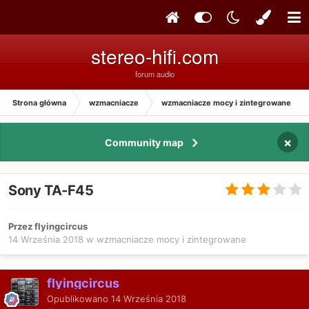
stereo-hifi.com
forum audio
Strona główna
wzmacniacze
wzmacniacze mocy i zintegrowane
×
Community map
Sony TA-F45
Przez flyingcircus
14 Września 2018
w
wzmacniacze mocy i zintegrowane
flyingcircus
Opublikowano
14 Września 2018