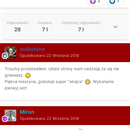
2
1
Odpowiedzi
Dodano
Ostatniej odpowiedzi
28
7 l
7 l
audiotone
Opublikowano
22 Września 2018
Troszkę przestawiłem. Układ strony mam nadzieję że się nie
gniewasz.
Piękna maszyna, gratuluje super "akajca"
. Wykonanie
pierwyj sort.
Miron
Opublikowano
22 Września 2018