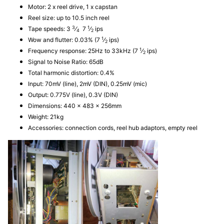
Motor: 2 x reel drive, 1 x capstan
Reel size: up to 10.5 inch reel
3
1
Tape speeds: 3
⁄
7
⁄
ips
4
2
1
Wow and flutter: 0.03% (7
⁄
ips)
2
1
Frequency response: 25Hz to 33kHz (7
⁄
ips)
2
Signal to Noise Ratio: 65dB
Total harmonic distortion: 0.4%
Input: 70mV (line), 2mV (DIN), 0.25mV (mic)
Output: 0.775V (line), 0.3V (DIN)
Dimensions: 440 x 483 x 256mm
Weight: 21kg
Accessories: connection cords, reel hub adaptors, empty reel