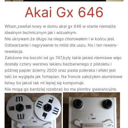
Akai Gx 646
Witam,zawitał nowy w domu akai gx 646 w stanie niemalże
idealnym technicznym jak i wizualnym.
Nie ukrywam że długo na niego chorowałem i w końcu jest.
Odtwarzanie i nagrywanie to miód dla uszu. No i ten rewers-
rewelacja.
Założone ma boczki od gx 747,były takie jakieś niemrawe więc
dostały cztery warstwy lakieru bezbarwnego z pistoletu i
później papier ścierny 2500 oraz pasta polerska i efekt jest
taki że wygłąda jak fortepian. Na froncie założyłem aluminiowe
listwy bo jakoś tak mi lepiej się komponuje.
Nie mogę go bardziej rozebrać bo ma plomby gwarancyjne.