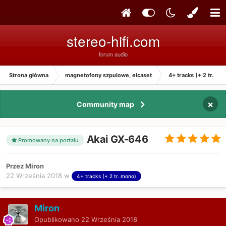
stereo-hifi.com
forum audio
Strona główna
magnetofony szpulowe, elcaset
4+ tracks (+ 2 tr. mo
×
Community map
Akai GX-646
Promowany na portalu
Przez Miron
22 Września 2018
w
4+ tracks (+ 2 tr. mono)
Miron
Opublikowano
22 Września 2018