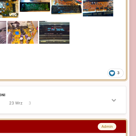
3
DNI
23 Wrz
3
Admin