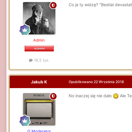
Co ja ty widzę? "Bestial devasta
Admin
18,5 tys.
Jakub K
Opublikowano
22 Września 2018
No inaczej się nie dało
Ale Te
G.Moderator