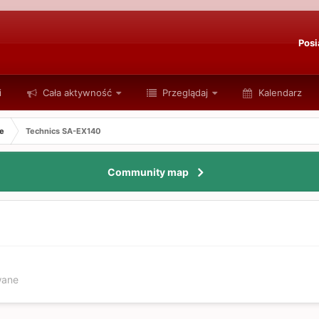
Posi
i
Cała aktywność
Przeglądaj
Kalendarz
e
Technics SA-EX140
Community map
wane