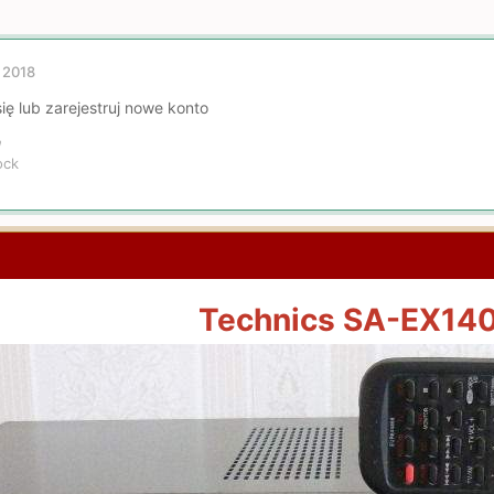
 2018
ię lub zarejestruj nowe konto
a
ock
Technics SA-EX14