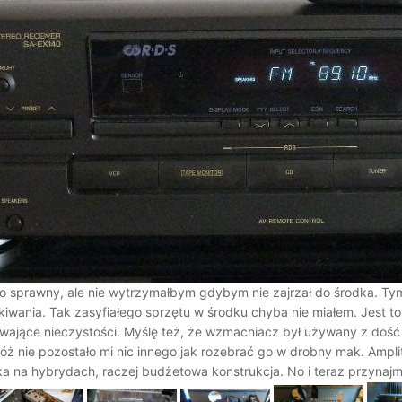
o sprawny, ale nie wytrzymałbym gdybym nie zajrzał do środka. Tym b
kiwania. Tak zasyfiałego sprzętu w środku chyba nie miałem. Jest to
fruwające nieczystości. Myślę też, że wzmacniacz był używany z 
 nie pozostało mi nic innego jak rozebrać go w drobny mak. Amplitun
na hybrydach, raczej budżetowa konstrukcja. No i teraz przynajmniej