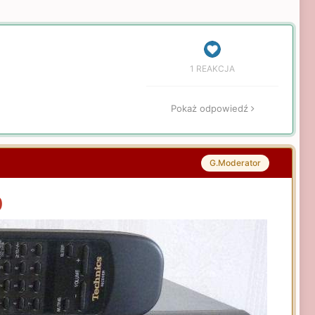
1 REAKCJA
Pokaż odpowiedź
G.Moderator
0