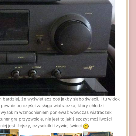
ardziej, że wyświetlacz coś jakby słabo świecił. I tu widok
 pewnie po części zasługa wiatraczka, który chłodzi
dość wysokim wzmocnieniem ponieważ wówczas wiatraczek
er gra przyzwoicie, nie jest to jakiś szczyt możliwości
 jest lżejszy, czyściutki i żywiej świeci