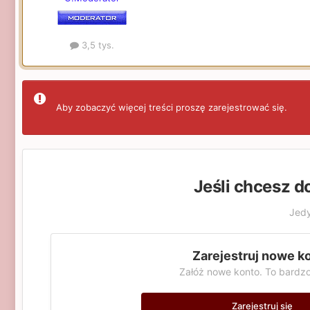
3,5 tys.
Aby zobaczyć więcej treści proszę zarejestrować się.
Jeśli chcesz d
Jedy
Zarejestruj nowe k
Załóż nowe konto. To bardzo
Zarejestruj się