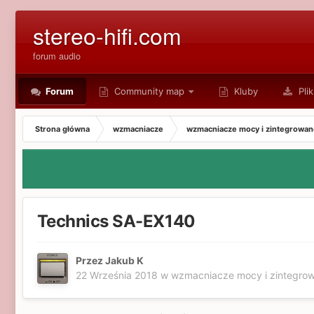
stereo-hifi.com
forum audio
Forum
Community map
Kluby
Plik
Strona główna
wzmacniacze
wzmacniacze mocy i zintegrowan
Technics SA-EX140
Przez Jakub K
22 Września 2018
w
wzmacniacze mocy i zintegro