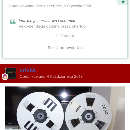
Opublikowane przez sherlock,
9 Stycznia 2020
instrukcja serwisowa i schemat
Rekomendacja dodana przez sherlock
0 REAKCJI
Pokaż odpowiedź
artekk
Opublikowano
4 Października 2018