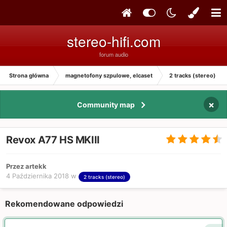
stereo-hifi.com
forum audio
Strona główna
magnetofony szpulowe, elcaset
2 tracks (stereo)
×
Community map
Revox A77 HS MKIII
Przez artekk
4 Października 2018
w
2 tracks (stereo)
Rekomendowane odpowiedzi