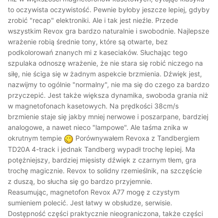
to oczywista oczywistość. Pewnie byłoby jeszcze lepiej, gdyby
zrobić "recap" elektroniki. Ale i tak jest nieźle. Przede
wszystkim Revox gra bardzo naturalnie i swobodnie. Najlepsze
wrażenie robią średnie tony, które są otwarte, bez
podkolorowań znanych mi z kaseciaków. Słuchając tego
szpulaka odnoszę wrażenie, że nie stara się robić niczego na
siłę, nie ściga się w żadnym aspekcie brzmienia. Dźwięk jest,
nazwijmy to ogólnie "normalny", nie ma się do czego za bardzo
przyczepić. Jest także większa dynamika, swoboda grania niż
w magnetofonach kasetowych. Na prędkości 38cm/s
brzmienie staje się jakby mniej nerwowe i poszarpane, bardziej
analogowe, a nawet nieco "lampowe". Ale taśma znika w
okrutnym tempie
Porównywałem Revoxa z Tandbergiem
TD20A 4-track i jednak Tandberg wypadł trochę lepiej. Ma
potężniejszy, bardziej mięsisty dźwięk z czarnym tłem, gra
trochę magicznie. Revox to solidny rzemieślnik, na szczęście
z duszą, bo słucha się go bardzo przyjemnie.
Reasumując, magnetofon Revox A77 mogę z czystym
sumieniem polecić. Jest łatwy w obsłudze, serwisie.
Dostępność części praktycznie nieograniczona, także części