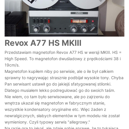
Revox A77 HS MKIII
Przedstawiam magnetofon Revox A77 HS w wersji MKIII. HS =
High Speed. To magnetofon dwuśladowy z prędkościami 38 i
19cm/s.
Magnetofon kupiłem niby po serwisie, ale o ile był całkiem
sprawny to nagrywając strasznie podbijał wysokie tony. Chyba
Pan serwisant ustawił go do jakiejś sfatygowanej stilonki.
Dlatego musiałem lekko podregulować go do swoich taśm.
Nie wiem, co tam było serwisowane, ale po zajrzeniu do
wnętrza ukazał się magnetofon w fabrycznym stanie,
wszystkie kondensatory oryginalne etc. Więc żaden z
newralgicznych, słabych elementów w tym modelu nie został
wymieniony. Czyli typowy serwis "allegrowy."
Na razie gra to jakoś, ale zdaję sobie sprawę, że to tykająca