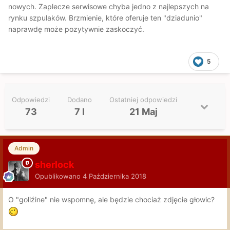
nowych. Zaplecze serwisowe chyba jedno z najlepszych na
rynku szpulaków. Brzmienie, które oferuje ten "dziadunio"
naprawdę może pozytywnie zaskoczyć.
5
Odpowiedzi
Dodano
Ostatniej odpowiedzi
73
7 l
21 Maj
Admin
sherlock
Opublikowano
4 Października 2018
O "goliźine" nie wspomnę, ale będzie chociaż zdjęcie głowic?