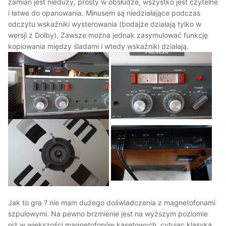
zamian jest nieduży, prosty w obsłudze, wszystko jest czytelne
i łatwe do opanowania. Minusem są niedziałające podczas
odczytu wskaźniki wysterowania (bodajże działają tylko w
wersji z Dolby). Zawsze można jednak zasymulować funkcję
kopiowania między śladami i wtedy wskaźniki działają.
Jak to gra ? nie mam dużego doświadczenia z magnetofonami
szpulowymi. Na pewno brzmienie jest na wyższym poziomie
niż w większości magnetofonów kasetowych, cytując klasyka