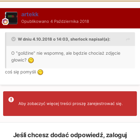
artekk
Opublikowano
4 Października 2018
W dniu 4.10.2018 o 14:03, sherlock napisał(a):
O
"goliźine
" nie wspomnę, ale będzie chociaż zdjęcie
głowic?
coś się pomyśli
Aby zobaczyć więcej treści proszę zarejestrować się.
Jeśli chcesz dodać odpowiedź, zaloguj