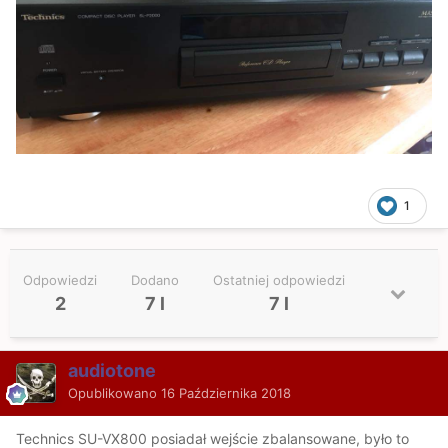
1
Odpowiedzi
Dodano
Ostatniej odpowiedzi
2
7 l
7 l
audiotone
Opublikowano
16 Października 2018
Technics SU-VX800 posiadał wejście zbalansowane, było to