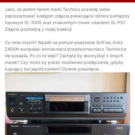
Jako, że jestem fanem marki Technics pozwolę sobie
zaprezentować kolegom zdjęcia pokazujące różnice pomiędzy
topowym SL-2000 oraz znakomitym (moim zdaniem) SL-PS7.
Zdjęcia pochodzą z mojej kolekcji.
Co mnie drazni? Wpadli na pomysł wsadzenia XLR'ow, który
ŻADEN europejski wzmacniacz/przedwzmacniacz Technics'a
nie posiada. Po co to więc? Zachęta by skorzystać z innych
marek? Czy może by pokać możliwości podłączenia, gdyby
kupujący był japończykiem? Dziwne posunięcie...