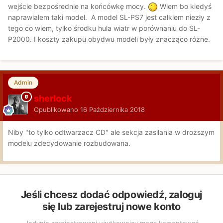
wejście bezpośrednie na końcówkę mocy.
Wiem bo kiedyś
naprawiałem taki model. A model SL-PS7 jest całkiem niezły z
tego co wiem, tylko środku hula wiatr w porównaniu do SL-
P2000. I koszty zakupu obydwu modeli były znacząco różne.
Admin
sherlock
Opublikowano
16 Października 2018
Niby "to tylko odtwarzacz CD" ale sekcja zasilania w droższym
modelu zdecydowanie rozbudowana.
Jeśli chcesz dodać odpowiedź, zaloguj
się lub zarejestruj nowe konto
Jedynie zarejestrowani użytkownicy mogą komentować