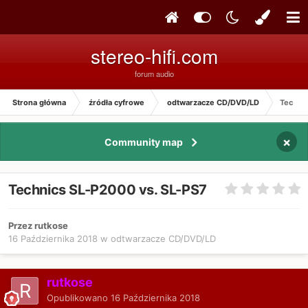
stereo-hifi.com
forum audio
Strona główna
źródła cyfrowe
odtwarzacze CD/DVD/LD
Techni
×
Community map
Technics SL-P2000 vs. SL-PS7
Przez rutkose
16 Października 2018
w
odtwarzacze CD/DVD/LD
rutkose
Opublikowano
16 Października 2018