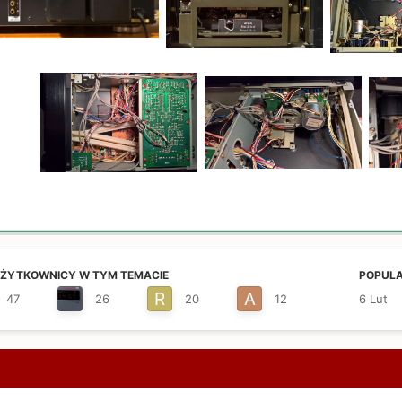
UŻYTKOWNICY W TYM TEMACIE
POPULA
47
26
20
12
6 Lut