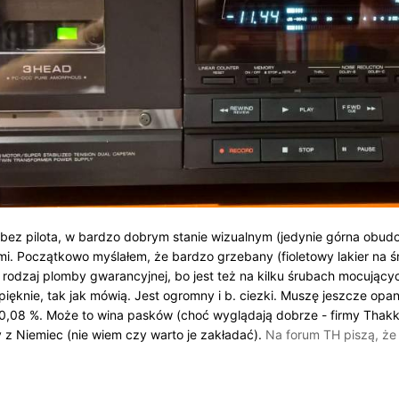
bez pilota, w bardzo dobrym stanie wizualnym (jedynie górna obud
. Początkowo myślałem, że bardzo grzebany (fioletowy lakier na śrubi
ba rodzaj plomby gwarancyjnej, bo jest też na kilku śrubach mocują
 pięknie, tak jak mówią. Jest ogromny i b. ciezki. Muszę jeszcze op
ło 0,08 %. Może to wina pasków (choć wyglądają dobrze - firmy Thak
z Niemiec (nie wiem czy warto je zakładać).
Na forum TH piszą, że