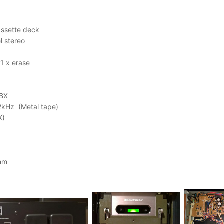
assette deck
l stereo
 1 x erase
DBX
22kHz
(Metal tape)
X)
mm