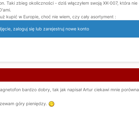
n. Taki zbieg okoliczności - dziś włączyłem swoją XK-007, która nie g
'ami.
uż kupić w Europie, choć nie wiem, czy cały asortyment
:
ęcie, zaloguj się lub zarejestruj nowe konto
Magnetofon bardzo dobry, tak jak napisał Artur ciekawi mnie porówn
rzewam góry pieniędzy.