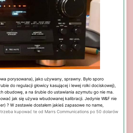
owa porysowana), jako używany, sprawny. Było sporo
e do regulacji głowicy kasującej i lewej rolki dociskowej),
cych obudowę, a na śrubie do ustawiania azymutu go nie ma.
anować jak się używa wbudowanej kalibracji. Jedynie W&F nie
ker) ? W zestawie dostałem jakieś zapasowe no name,
 trzeba kupować te od Marrs Communications po 50 dolarów