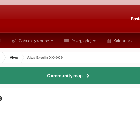
Posi
i
Cała aktywność
Przeglądaj
Kalendarz
Aiwa
Aiwa Excelia XK-009
Community map
9