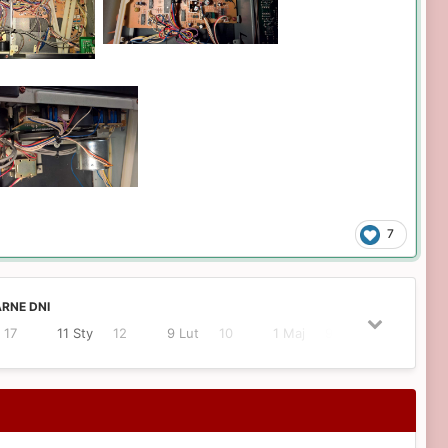
7
RNE DNI
17
11 Sty
12
9 Lut
10
1 Maj
9