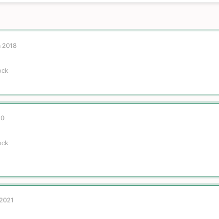
a 2018
ock
20
ock
 2021