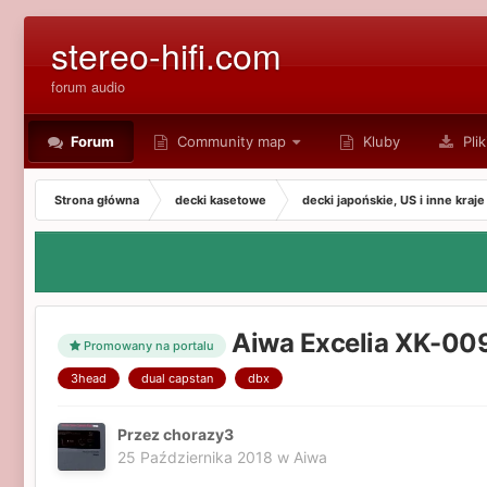
stereo-hifi.com
forum audio
Forum
Community map
Kluby
Plik
Strona główna
decki kasetowe
decki japońskie, US i inne kraje
Aiwa Excelia XK-00
Promowany na portalu
3head
dual capstan
dbx
Przez chorazy3
25 Października 2018
w
Aiwa