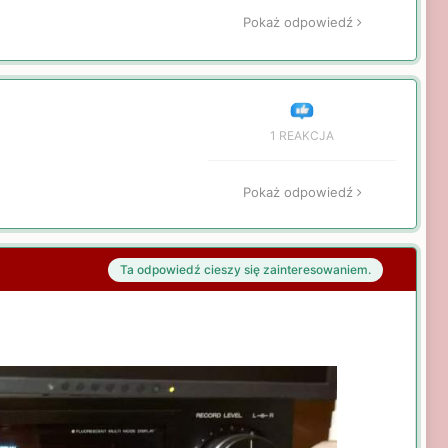
Pokaż odpowiedź
1 REAKCJA
Pokaż odpowiedź
Ta odpowiedź cieszy się zainteresowaniem.