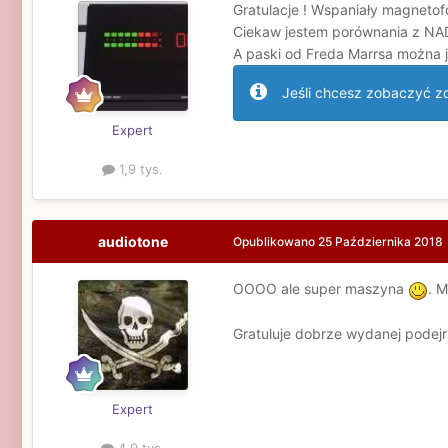
Gratulacje ! Wspaniały magnetofo
Ciekaw jestem porównania z NAD
A paski od Freda Marrsa można j
Jeśli chcesz zobaczyć zdj
Expert
1,9 tys.
audiotone
Opublikowano
25 Października 2018
OOOO ale super maszyna
. 
Gratuluje dobrze wydanej podej
Expert