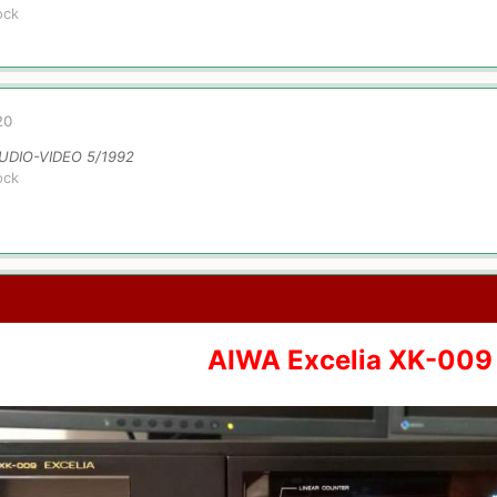
ock
20
AUDIO-VIDEO 5/1992
ock
AIWA Excelia XK-009