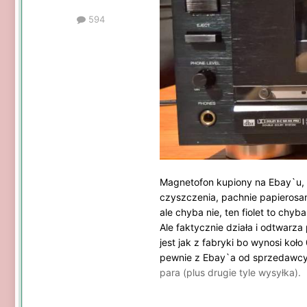
594
Magnetofon kupiony na Ebay`u, 
czyszczenia, pachnie papierosami
ale chyba nie, ten fiolet to chy
Ale faktycznie działa i odtwarza
jest jak z fabryki bo wynosi ko
pewnie z Ebay`a od sprzedawcy 
para (plus drugie tyle wysyłka).