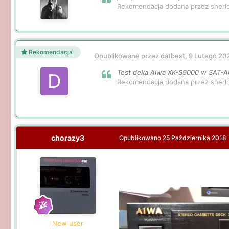
Rekomendacja dodana przez sherl
Rekomendacja
Opublikowane przez datbest,
9 Lutego 20
Test deka Aiwa XK-S9000 w SAT-
Rekomendacja dodana przez sherl
chorazy3
Opublikowano
25 Października 2018
New user