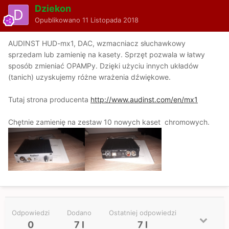
Dziekon
Opublikowano
11 Listopada 2018
AUDINST HUD-mx1, DAC, wzmacniacz słuchawkowy
sprzedam lub zamienię na kasety. Sprzęt pozwala w łatwy
sposób zmieniać OPAMPy. Dzięki użyciu innych układów
(tanich) uzyskujemy różne wrażenia dźwiękowe.
Tutaj strona producenta
http://www.audinst.com/en/mx1
Chętnie zamienię na zestaw 10 nowych kaset chromowych.
Odpowiedzi
Dodano
Ostatniej odpowiedzi
0
7 l
7 l