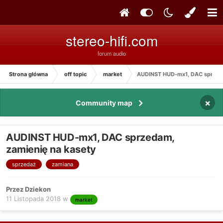
stereo-hifi.com
forum audio
Strona główna
off topic
market
AUDINST HUD-mx1, DAC sprzeda
×
Community map
AUDINST HUD-mx1, DAC sprzedam,
zamienię na kasety
sprzedaż
zamiana
Przez Dziekon
11 Listopada 2018
w
market