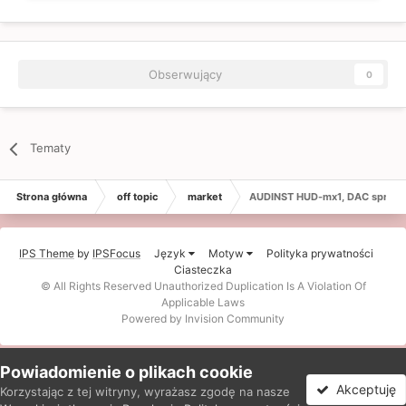
Obserwujący
0
Tematy
Strona główna
off topic
market
AUDINST HUD-mx1, DAC sprzeda
IPS Theme
by
IPSFocus
Język
Motyw
Polityka prywatności
Ciasteczka
© All Rights Reserved Unauthorized Duplication Is A Violation Of
Applicable Laws
Powered by Invision Community
Powiadomienie o plikach cookie
Akceptuję
Korzystając z tej witryny, wyrażasz zgodę na nasze