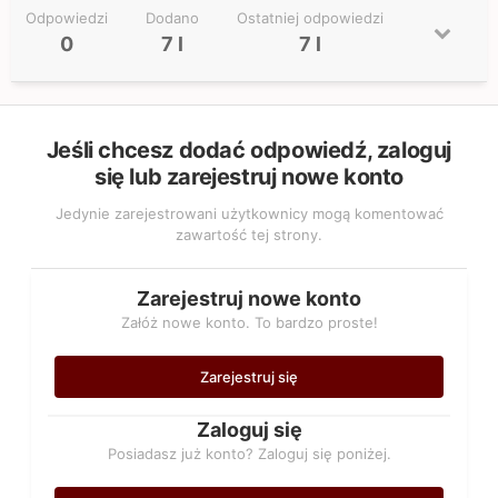
Odpowiedzi
Dodano
Ostatniej odpowiedzi
0
7 l
7 l
Jeśli chcesz dodać odpowiedź, zaloguj
się lub zarejestruj nowe konto
Jedynie zarejestrowani użytkownicy mogą komentować
zawartość tej strony.
Zarejestruj nowe konto
Załóż nowe konto. To bardzo proste!
Zarejestruj się
Zaloguj się
Posiadasz już konto? Zaloguj się poniżej.