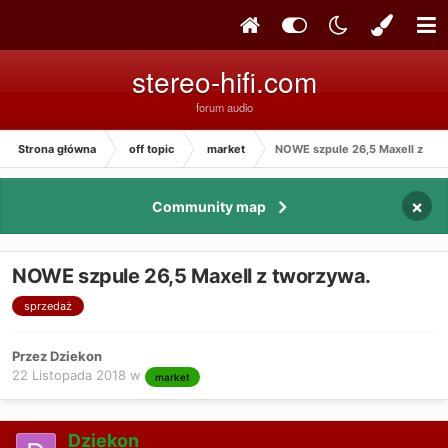
stereo-hifi.com
forum audio
Strona główna
off topic
market
NOWE szpule 26,5 Maxell z two
×
Community map
NOWE szpule 26,5 Maxell z tworzywa.
sprzedaż
Przez Dziekon
22 Listopada 2018
w
market
Dziekon