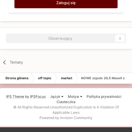
Zaloguj się
Obserwujący
0
Tematy
Strona główna
off topic
market
NOWE szpule 26,5 Maxell z two
IPS Theme
by
IPSFocus
Język
Motyw
Polityka prywatności
Ciasteczka
© All Rights Reserved Unauthorized Duplication Is A Violation Of
Applicable Laws
Powered by Invision Community