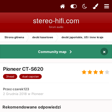
stereo-hifi.com
forum audio
Strona główna
decki kasetowe
decki japońskie, US i inne kraje
×
Community map
Pioneer CT-S620
3head
dual capstan
Przez czarek123
2 Grudnia 2018
w
Pioneer
Rekomendowane odpowiedzi