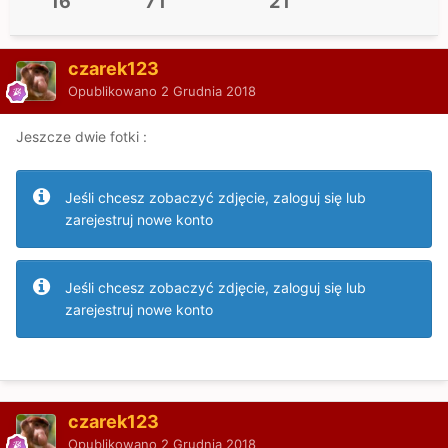
16
7 l
2 l
czarek123
Opublikowano
2 Grudnia 2018
Jeszcze dwie fotki
:
Jeśli chcesz zobaczyć zdjęcie, zaloguj się lub
zarejestruj nowe konto
Jeśli chcesz zobaczyć zdjęcie, zaloguj się lub
zarejestruj nowe konto
czarek123
Opublikowano
2 Grudnia 2018