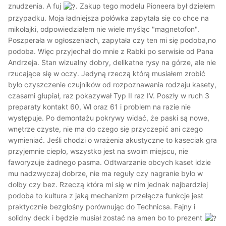
znudzenia. A fuj
. Zakup tego modelu Pioneera był dziełem
przypadku. Moja ładniejsza połówka zapytała się co chce na
mikołajki, odpowiedziałem nie wiele myśląc "magnetofon".
Poszperała w ogłoszeniach, zapytała czy ten mi się podoba,no
podoba. Więc przyjechał do mnie z Rabki po serwisie od Pana
Andrzeja. Stan wizualny dobry, delikatne rysy na górze, ale nie
rzucające się w oczy. Jedyną rzeczą którą musiałem zrobić
było czyszczenie czujników od rozpoznawania rodzaju kasety,
czasami głupiał, raz pokazywał Typ II raz IV. Poszły w ruch 3
preparaty kontakt 60, Wl oraz 61 i problem na razie nie
występuje. Po demontażu pokrywy widać, że paski są nowe,
wnętrze czyste, nie ma do czego się przyczepić ani czego
wymieniać. Jeśli chodzi o wrażenia akustyczne to kaseciak gra
przyjemnie ciepło, wszystko jest na swoim miejscu, nie
faworyzuje żadnego pasma. Odtwarzanie obcych kaset idzie
mu nadzwyczaj dobrze, nie ma reguły czy nagranie było w
dolby czy bez. Rzeczą która mi się w nim jednak najbardziej
podoba to kultura z jaką mechanizm przełącza funkcje jest
praktycznie bezgłośny porównując do Technicsa. Fajny i
solidny deck i będzie musiał zostać na amen bo to prezent