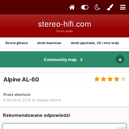
stereo-hifi.com
forum audio
Strona główna
decki kasetowe
decki japońskie, US i inne kraje
×
Community map
Alpine AL-60
Przez sherlock
6 Grudnia 2018
w
Alpage/Alpine
Rekomendowane odpowiedzi