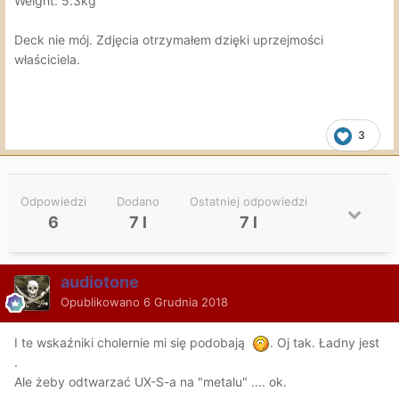
Weight: 5.3kg
Deck nie mój. Zdjęcia otrzymałem dzięki uprzejmości
właściciela.
3
Odpowiedzi
Dodano
Ostatniej odpowiedzi
6
7 l
7 l
audiotone
Opublikowano
6 Grudnia 2018
I te wskaźniki cholernie mi się podobają
. Oj tak. Ładny jest
.
Ale żeby odtwarzać UX-S-a na "metalu" .... ok.