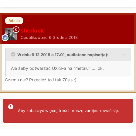
Admin
sherlock
Opublikowano
6 Grudnia 2018
W dniu 6.12.2018 o 17:01, audiotone napisał(a):
Ale żeby odtwarzać UX-S-a na "metalu" .... ok.
Czemu nie? Przecież to i tak 70μs
:)
Aby zobaczyć więcej treści proszę zarejestrować się.