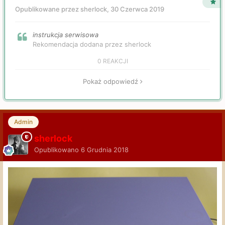
Opublikowane przez sherlock,
30 Czerwca 2019
instrukcja serwisowa
Rekomendacja dodana przez sherlock
0 REAKCJI
Pokaż odpowiedź
Admin
sherlock
Opublikowano
6 Grudnia 2018