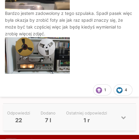
Bardzo jestem zadowolony z tego szpulaka. Spadł pasek więc
była okazja by zrobić foty ale jak raz spadł znaczy się, że
może być tak częściej więc jak będę kiedyś wymieniał to
zrobię więcej zdjęć.
1
4
Odpowiedzi
Dodano
Ostatniej odpowiedzi
22
7 l
1 r