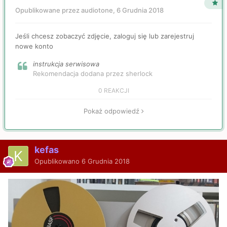
Opublikowane przez audiotone,
6 Grudnia 2018
Jeśli chcesz zobaczyć zdjęcie, zaloguj się lub zarejestruj
nowe konto
instrukcja serwisowa
Rekomendacja dodana przez sherlock
0 REAKCJI
Pokaż odpowiedź
kefas
Opublikowano
6 Grudnia 2018