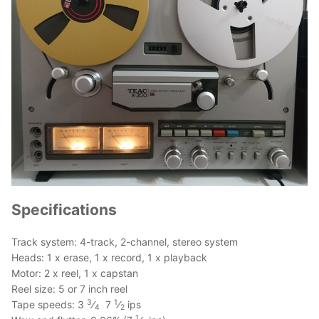
Specifications
Track system: 4-track, 2-channel, stereo system
Heads: 1 x erase, 1 x record, 1 x playback
Motor: 2 x reel, 1 x capstan
Reel size: 5 or 7 inch reel
3
1
Tape speeds: 3
⁄
7
⁄
ips
4
2
1