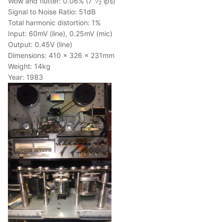
Wow and flutter: 0.06%
(7
⁄
ips)
2
Signal to Noise Ratio: 51dB
Total harmonic distortion: 1%
Input: 60mV (line), 0.25mV (mic)
Output: 0.45V (line)
Dimensions: 410 x 326 x 231mm
Weight: 14kg
Year: 1983