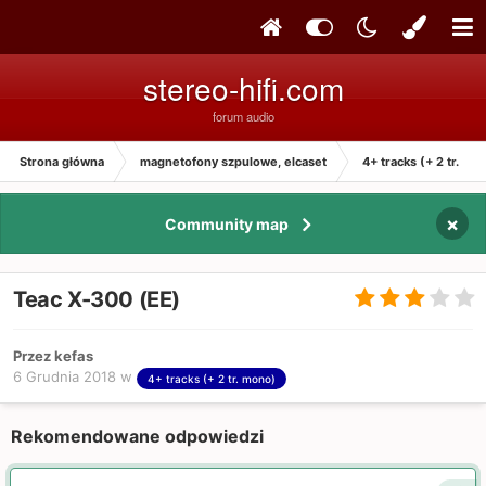
stereo-hifi.com
forum audio
Strona główna
magnetofony szpulowe, elcaset
4+ tracks (+ 2 tr. mo
×
Community map
Teac X-300 (EE)
Przez kefas
6 Grudnia 2018
w
4+ tracks (+ 2 tr. mono)
Rekomendowane odpowiedzi