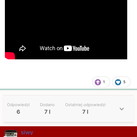
1
5
Odpowiedzi
Dodano
Ostatniej odpowiedzi
6
7 l
7 l
siwy