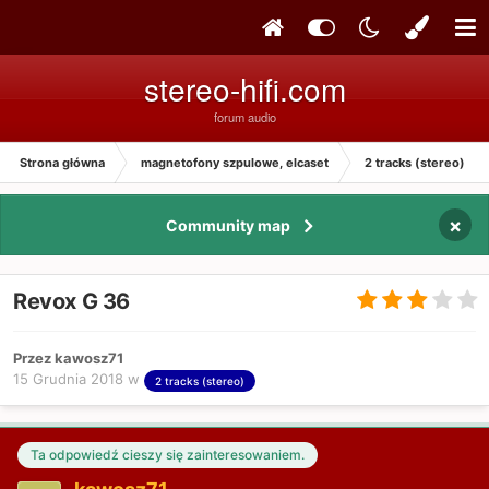
stereo-hifi.com
forum audio
Strona główna
magnetofony szpulowe, elcaset
2 tracks (stereo)
×
Community map
Revox G 36
Przez kawosz71
15 Grudnia 2018
w
2 tracks (stereo)
Ta odpowiedź cieszy się zainteresowaniem.