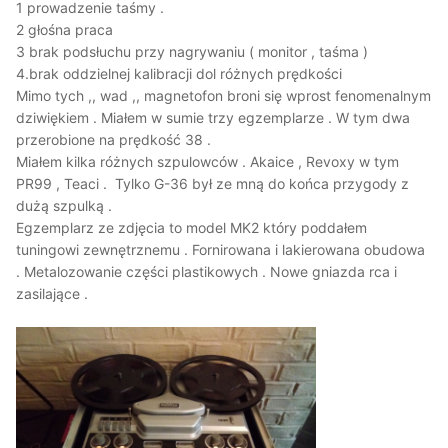
1 prowadzenie taśmy .
2 głośna praca
3 brak podsłuchu przy nagrywaniu ( monitor , taśma )
4.brak oddzielnej kalibracji dol różnych prędkości
Mimo tych ,, wad ,, magnetofon broni się wprost fenomenalnym
dziwiękiem . Miałem w sumie trzy egzemplarze . W tym dwa
przerobione na prędkość 38 .
Miałem kilka różnych szpulowców . Akaice , Revoxy w tym
PR99 , Teaci . Tylko G-36 był ze mną do końca przygody z
dużą szpulką .
Egzemplarz ze zdjęcia to model MK2 który poddałem
tuningowi zewnętrznemu . Fornirowana i lakierowana obudowa
. Metalozowanie części plastikowych . Nowe gniazda rca i
zasilające .