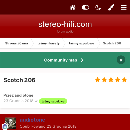
stereo-hifi.com
forum audio
Strona główna
taśmy i kasety
taśmy szpulowe
Scotch 206
×
Community map
Scotch 206
Przez audiotone
23 Grudnia 2018
w
taśmy szpulowe
audiotone
Opublikowano
23 Grudnia 2018