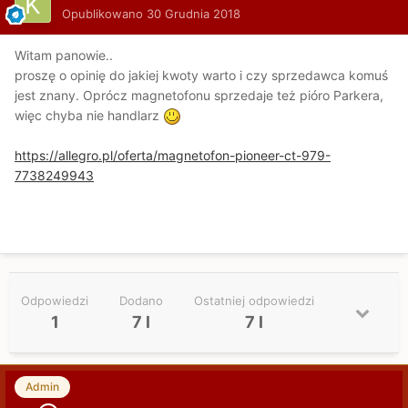
Opublikowano
30 Grudnia 2018
Witam panowie..
proszę o opinię do jakiej kwoty warto i czy sprzedawca komuś
jest znany. Oprócz magnetofonu sprzedaje też pióro Parkera,
więc chyba nie handlarz
https://allegro.pl/oferta/magnetofon-pioneer-ct-979-
7738249943
Odpowiedzi
Dodano
Ostatniej odpowiedzi
1
7 l
7 l
Admin