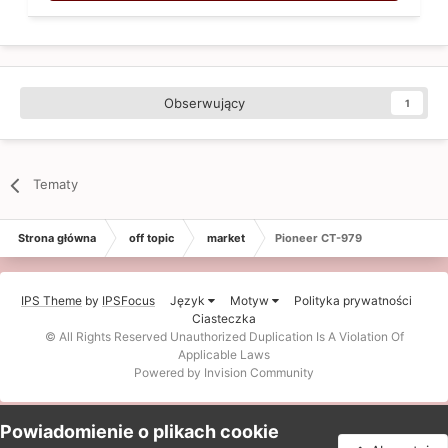
Obserwujący
1
Tematy
Strona główna
off topic
market
Pioneer CT-979
IPS Theme
by
IPSFocus
Język
Motyw
Polityka prywatności
Ciasteczka
© All Rights Reserved Unauthorized Duplication Is A Violation Of
Applicable Laws
Powered by Invision Community
Powiadomienie o plikach cookie