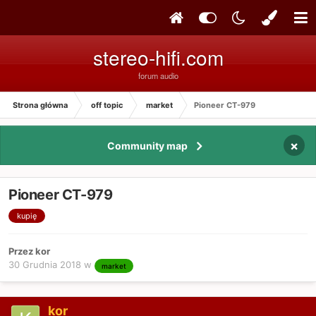
stereo-hifi.com
forum audio
Strona główna
off topic
market
Pioneer CT-979
×
Community map
Pioneer CT-979
kupię
Przez kor
30 Grudnia 2018
w
market
kor