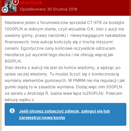
sherlock
Opublikowano
30 Grudnia 2018
Niedawno jeden z forumowiczów sprzedał CT-979 za bodajże
1000PLN w dobrym stanie, czyli wizualnie O.K. (ten z aucji ma
uwalony górny, prawy narożnik) i niewymagającym nakaładów
finansowych. Inne aukcje kończyły się z trochę niższymi
cenami. Egzotyczne ceny końcowe oczywiście odrzucam.
Handlarze już wycenili tego decka i nie oferują więcej jak
600PLN.
Stan decka z aukcji nie jest do końca wiadomy, a sądząc po
opisie raczej wiadomy. Tu musisz liczyć się z koniecznoscią
wymiany elementów gumowych. W PMRM nie ma regulacji i jak
gumki siądą to w zasadzie wymiana. Dodaj więc min.500PLN
za serwis u Andrzeja R. (sama lewa łapa to250PLN). Polecam
lekturę wątku z
Jeśli chcesz zobaczyć zdjęcie, zaloguj się lub
zarejestruj nowe konto