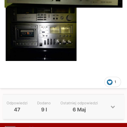
1
Odpowiedzi
Dodano
Ostatniej odpowiedzi
47
9 l
6 Maj