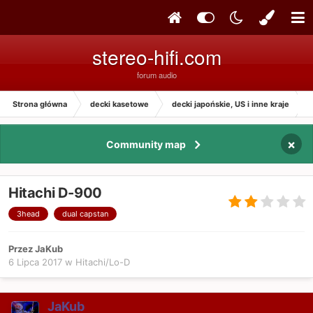
stereo-hifi.com
forum audio
Strona główna
decki kasetowe
decki japońskie, US i inne kraje
×
Community map
Hitachi D-900
3head
dual capstan
Przez JaKub
6 Lipca 2017
w
Hitachi/Lo-D
JaKub