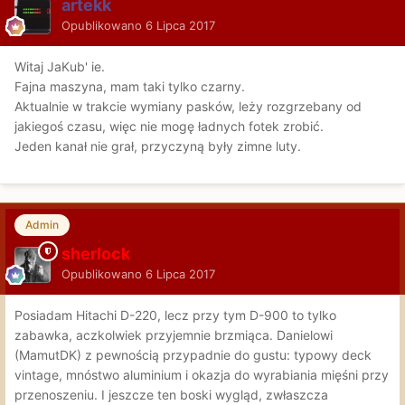
artekk
Opublikowano
6 Lipca 2017
Witaj JaKub' ie.
Fajna maszyna, mam taki tylko czarny.
Aktualnie w trakcie wymiany pasków, leży rozgrzebany od
jakiegoś czasu, więc nie mogę ładnych fotek zrobić.
Jeden kanał nie grał, przyczyną były zimne luty.
Admin
sherlock
Opublikowano
6 Lipca 2017
Posiadam Hitachi D-220, lecz przy tym D-900 to tylko
zabawka, aczkolwiek przyjemnie brzmiąca. Danielowi
(MamutDK) z pewnością przypadnie do gustu: typowy deck
vintage, mnóstwo aluminium i okazja do wyrabiania mięśni przy
przenoszeniu. I jeszcze ten boski wygląd, zwłaszcza