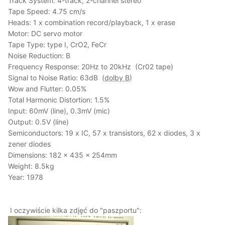
Track System: 4-track, 2-channel stereo
Tape Speed: 4.75 cm/s
Heads: 1 x combination record/playback, 1 x erase
Motor: DC servo motor
Tape Type: type I, CrO2, FeCr
Noise Reduction: B
Frequency Response: 20Hz to 20kHz (Cr02 tape)
Signal to Noise Ratio: 63dB (
dolby B
)
Wow and Flutter: 0.05%
Total Harmonic Distortion: 1.5%
Input: 60mV (line), 0.3mV (mic)
Output: 0.5V (line)
Semiconductors: 19 x IC, 57 x transistors, 62 x diodes, 3 x
zener diodes
Dimensions: 182 x 435 x 254mm
Weight: 8.5kg
Year: 1978
I oczywiście kilka zdjęć do "paszportu":