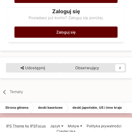
Zaloguj się
Posiadasz już konto? Zaloguj się poniżej.
Zaloguj się
Udostępnij
Obserwujący
2
Tematy
Strona główna
decki kasetowe
decki japońskie, US i inne kraje
IPS Theme
by
IPSFocus
Język
Motyw
Polityka prywatności
Ciasteczka