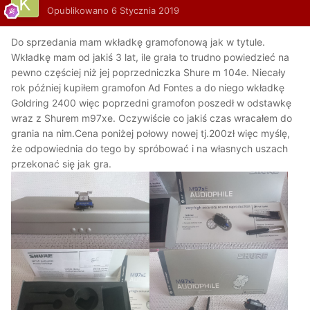
Opublikowano
6 Stycznia 2019
Do sprzedania mam wkładkę gramofonową jak w tytule.
Wkładkę mam od jakiś 3 lat, ile grała to trudno powiedzieć na
pewno częściej niż jej poprzedniczka Shure m 104e. Niecały
rok później kupiłem gramofon Ad Fontes a do niego wkładkę
Goldring 2400 więc poprzedni gramofon poszedł w odstawkę
wraz z Shurem m97xe. Oczywiście co jakiś czas wracałem do
grania na nim.Cena poniżej połowy nowej tj.200zł więc myślę,
że odpowiednia do tego by spróbować i na własnych uszach
przekonać się jak gra.