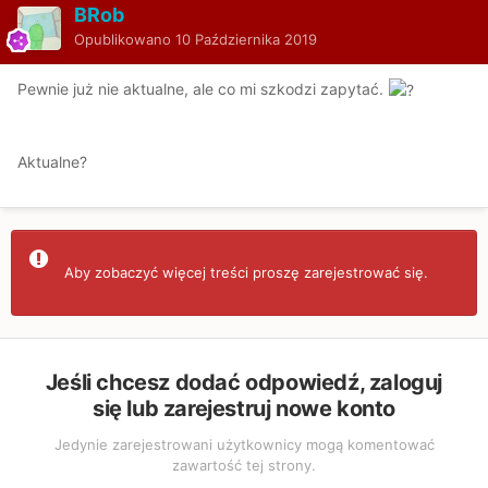
BRob
Opublikowano
10 Października 2019
Pewnie już nie aktualne, ale co mi szkodzi zapytać.
Aktualne?
Aby zobaczyć więcej treści proszę zarejestrować się.
Jeśli chcesz dodać odpowiedź, zaloguj
się lub zarejestruj nowe konto
Jedynie zarejestrowani użytkownicy mogą komentować
zawartość tej strony.