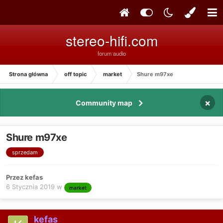
stereo-hifi.com
forum audio
Strona główna
off topic
market
Shure m97xe
×
Community map
Shure m97xe
sprzedam
Przez kefas
6 Stycznia 2019
w
market
kefas