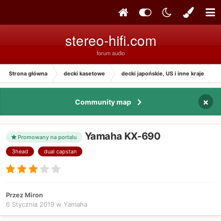
stereo-hifi.com
forum audio
Strona główna
decki kasetowe
decki japońskie, US i inne kraje
×
Community map
Yamaha KX-690
Promowany na portalu
3head
dual capstan
Przez Miron
6 Stycznia 2019
w
Yamaha