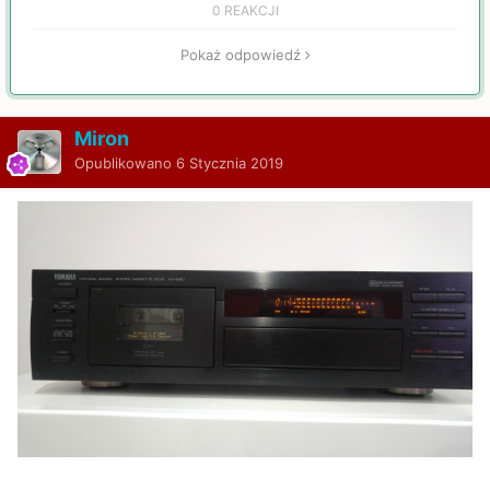
0 REAKCJI
Pokaż odpowiedź
Miron
Opublikowano
6 Stycznia 2019