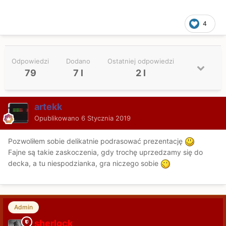
4
Odpowiedzi
Dodano
Ostatniej odpowiedzi
79
7 l
2 l
artekk
Opublikowano
6 Stycznia 2019
Pozwoliłem sobie delikatnie podrasować prezentację
Fajne są takie zaskoczenia, gdy trochę uprzedzamy się do
decka, a tu niespodzianka, gra niczego sobie
Admin
sherlock