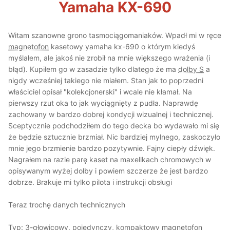
Yamaha KX-690
Witam szanowne grono tasmociągomaniaków. Wpadł mi w ręce
magnetofon
kasetowy yamaha kx-690 o którym kiedyś
myślałem, ale jakoś nie zrobił na mnie większego wrażenia (i
błąd). Kupiłem go w zasadzie tylko dlatego że ma
dolby S
a
nigdy wcześniej takiego nie miałem. Stan jak to poprzedni
właściciel opisał "kolekcjonerski" i wcale nie kłamał. Na
pierwszy rzut oka to jak wyciągnięty z pudła. Naprawdę
zachowany w bardzo dobrej kondycji wizualnej i technicznej.
Sceptycznie podchodziłem do tego decka bo wydawało mi się
że będzie sztucznie brzmiał. Nic bardziej mylnego, zaskoczyło
mnie jego brzmienie bardzo pozytywnie. Fajny ciepły dźwięk.
Nagrałem na razie parę kaset na maxellkach chromowych w
opisywanym wyżej dolby i powiem szczerze że jest bardzo
dobrze. Brakuje mi tylko pilota i instrukcji obsługi
Teraz trochę danych technicznych
Typ: 3-głowicowy, pojedynczy, kompaktowy
magnetofon