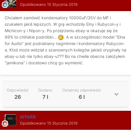
Opublikowano
15 Stycznia 2019
Chciałem zamówić kondensatory 10000uF/35V do MF i
szukałem jakiś lepszych. W grę wchodziły Elny i Rubycon-y i
Michicon-y i Nipon-y. Po przejrzeniu ebay-a okazuje się że
99% to chińskie podróbki...
. A w szczególności model "Elna
for Audio" jest podrabiany nagminnie i kondensatory Rubycon-
a. Ktoś może widział z szanownych kolegów jakieś oryginały na
ebay-u lub nie tylko ebay-u??? Bo na chwile obecna założyłem
"jamikona" i docelowo chcę go wymienić.
Odpowiedzi
Dodano
Ostatniej odpowiedzi
26
7 l
6 l
artekk
Opublikowano
15 Stycznia 2019