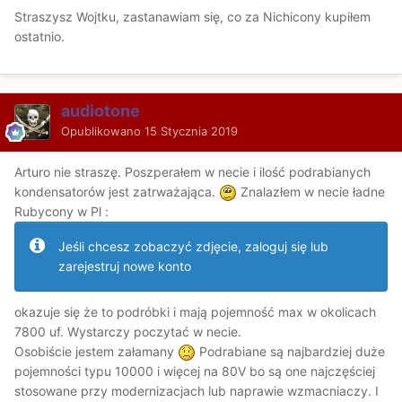
Straszysz Wojtku, zastanawiam się, co za Nichicony kupiłem
ostatnio.
audiotone
Opublikowano
15 Stycznia 2019
Arturo nie straszę. Poszperałem w necie i ilość podrabianych
kondensatorów jest zatrważająca.
Znalazłem w necie ładne
Rubycony w Pl
:
Jeśli chcesz zobaczyć zdjęcie, zaloguj się lub
zarejestruj nowe konto
okazuje się że to podróbki i mają pojemność max w okolicach
7800 uf. Wystarczy poczytać w necie.
Osobiście jestem załamany
Podrabiane są najbardziej duże
pojemności typu 10000 i więcej na 80V bo są one najczęściej
stosowane przy modernizacjach lub naprawie wzmacniaczy. I