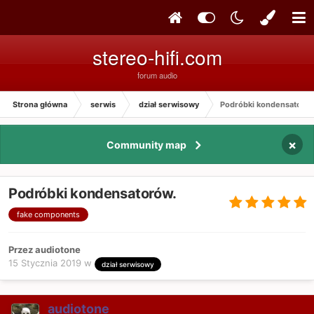
stereo-hifi.com
forum audio
Strona główna
serwis
dział serwisowy
Podróbki kondensatorów
×
Community map
Podróbki kondensatorów.
fake components
Przez audiotone
15 Stycznia 2019
w
dział serwisowy
audiotone