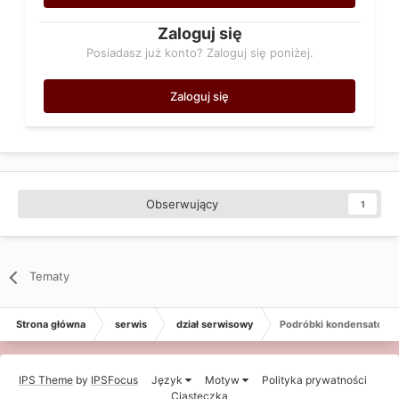
Zaloguj się
Posiadasz już konto? Zaloguj się poniżej.
Zaloguj się
Obserwujący
1
Tematy
Strona główna
serwis
dział serwisowy
Podróbki kondensatorów
IPS Theme
by
IPSFocus
Język
Motyw
Polityka prywatności
Ciasteczka