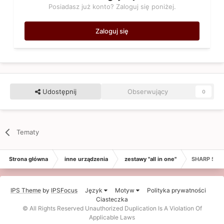
Posiadasz już konto? Zaloguj się poniżej.
Zaloguj się
Udostępnij
Obserwujący
0
Tematy
Strona główna
inne urządzenia
zestawy "all in one"
SHARP SG-
IPS Theme
by
IPSFocus
Język
Motyw
Polityka prywatności
Ciasteczka
© All Rights Reserved Unauthorized Duplication Is A Violation Of
Applicable Laws