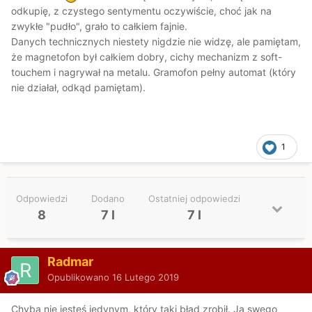
odkupię, z czystego sentymentu oczywiście, choć jak na
zwykłe "pudło", grało to całkiem fajnie.
Danych technicznych niestety nigdzie nie widzę, ale pamiętam,
że magnetofon był całkiem dobry, cichy mechanizm z soft-
touchem i nagrywał na metalu. Gramofon pełny automat (który
nie działał, odkąd pamiętam).
1
Odpowiedzi
Dodano
Ostatniej odpowiedzi
8
7 l
7 l
Radmar
Opublikowano
16 Lutego 2019
Chyba nie jesteś jedynym, który taki błąd zrobił. Ja swego