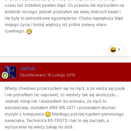
czasu też zrobiłem pewien błąd. Co prawda nie wyrzuciłem na
śmietnik niczego, jednak pozbyłem się wielu dobrych kaset i
nie były to jednostkowe egzemplarze. Chyba największy błąd
mojego życia i bodaj większy niż próba zmiany stanu
cywilnego.
1
JaKub
Opublikowano
16 Lutego 2019
Wtedy chwilowo przerzuciłem się na mp3, a że wieża się psuła
i nie potrafiłem nic naprawić, to niestety tak się skończyło...
Jednak minął rok i doszedłem do wniosku, że mp3 to
beznadzieja, dostałem ARIE MS 2411 i przestałem słuchać
muzyki z komputera
Niedługo później kupiłem pierwszego
kaseciaka, Technics'a RS-TR373 i tak to się zaczęło, a
wyrzucenia tej wieży żałuję do dziś.