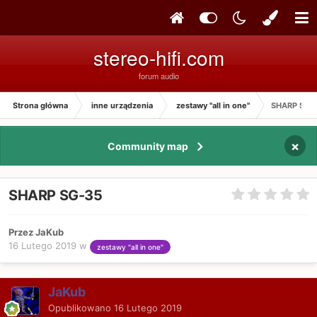
stereo-hifi.com
forum audio
Strona główna
inne urządzenia
zestawy "all in one"
SHARP SG-
×
Community map
SHARP SG-35
Przez JaKub
16 Lutego 2019
w
zestawy "all in one"
JaKub
Opublikowano
16 Lutego 2019