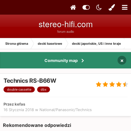
stereo-hifi.com
forum audio
Strona główna
decki kasetowe
decki japońskie, US i inne kraje
×
Community map
Technics RS-B66W
double cassette
dbx
Przez kefas
16 Stycznia 2018
w
National/Panasonic/Technics
Rekomendowane odpowiedzi