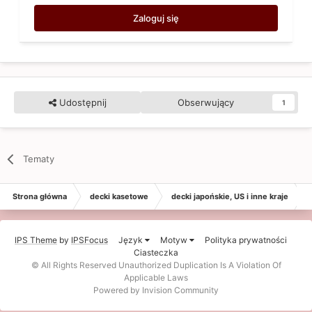
Zaloguj się
Udostępnij
Obserwujący
1
Tematy
Strona główna
decki kasetowe
decki japońskie, US i inne kraje
IPS Theme
by
IPSFocus
Język
Motyw
Polityka prywatności
Ciasteczka
© All Rights Reserved Unauthorized Duplication Is A Violation Of
Applicable Laws
Powered by Invision Community