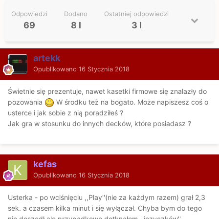
Odpowiedzi
Dodano
Ostatniej odpowiedzi
69
8 l
3 l
artekk
Opublikowano
16 Stycznia 2018
Świetnie się prezentuje, nawet kasetki firmowe się znalazły do
pozowania
W środku też na bogato. Może napiszesz coś o
usterce i jak sobie z nią poradziłeś ?
Jak gra w stosunku do innych decków, które posiadasz ?
kefas
Opublikowano
16 Stycznia 2018
Usterka - po wciśnięciu ,,Play''(nie za każdym razem) grał 2,3
sek. a czasem kilka minut i się wyłączał. Chyba bym do tego
nie doszedł ale przypadkowo dotknąłem ,,języczków''